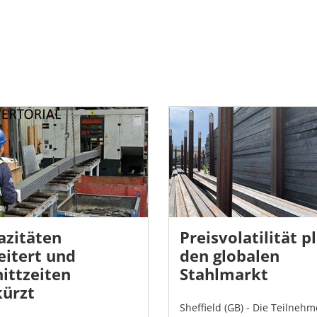
azitäten
Preisvolatilität p
eitert und
den globalen
ittzeiten
Stahlmarkt
kürzt
Sheffield (GB) - Die Teilnehm