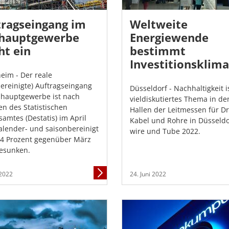
tragseingang im
Weltweite
hauptgewerbe
Energiewende
ht ein
bestimmt
Investitionsklima
im - Der reale
bereinigte) Auftragseingang
Düsseldorf - Nachhaltigkeit i
hauptgewerbe ist nach
vieldiskutiertes Thema in de
n des Statistischen
Hallen der Leitmessen für Dr
amtes (Destatis) im April
Kabel und Rohre in Düsseldo
alender- und saisonbereinigt
wire und Tube 2022.
4 Prozent gegenüber März
esunken.
Mehr
 2022
24. Juni 2022
Informationen