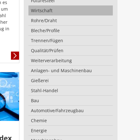
Futuresteel
n es
s um
Wirtschaft
ahl
Rohre/Draht
cher
ug in
Bleche/Profile
Trennen/Fügen
Qualität/Prüfen
Mehr
Weiterverarbeitung
Informationen
Anlagen- und Maschinenbau
Gießerei
Stahl-Handel
Bau
Automotive/Fahrzeugbau
Chemie
Energie
ndex