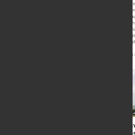
setzt die Verbraucherstimmung in
Achern
Deutschland ihre Talfahrt im Juni
seinem
bei Konjunktur- und
Großau
Einkommenserwartung als auch
entsch
der Anschaffungsneigung fort.
Stahl
Sons z
zusätz
Mehr
28. Juni 2022
28. Juni
Informationen
Notfallplan Gas:
Gas
Neue
voes