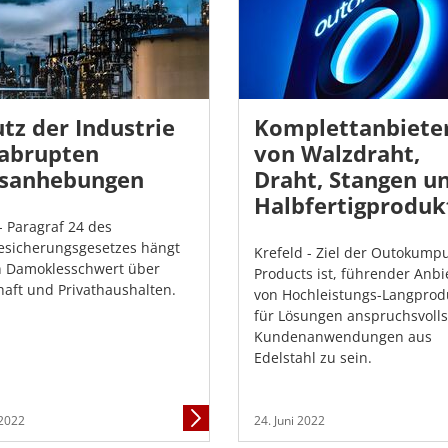
tz der Industrie
Komplettanbiete
 abrupten
von Walzdraht,
isanhebungen
Draht, Stangen u
Halbfertigproduk
 - Paragraf 24 des
esicherungsgesetzes hängt
Krefeld - Ziel der Outokump
n Damoklesschwert über
Products ist, führender Anbi
haft und Privathaushalten.
von Hochleistungs-Langprod
für Lösungen anspruchsvolls
Kundenanwendungen aus
Edelstahl zu sein.
Mehr
 2022
24. Juni 2022
Informationen