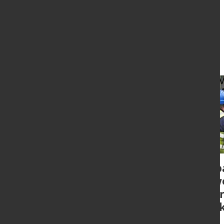
Aktuelles
Konsumklima sinkt
Kap
auf neues Rekordtief
erw
Schn
ver
Nürnberg - Nach kurzer
Verschnaufpause im Vormonat