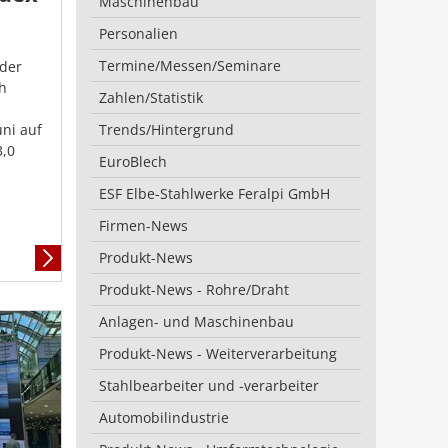
Maschinenbau
Personalien
Termine/Messen/Seminare
der
ch
Zahlen/Statistik
uni auf
Trends/Hintergrund
3,0
EuroBlech
ESF Elbe-Stahlwerke Feralpi GmbH
Firmen-News
Produkt-News
Mehr
Informationen
Produkt-News - Rohre/Draht
Anlagen- und Maschinenbau
Produkt-News - Weiterverarbeitung
Stahlbearbeiter und -verarbeiter
Automobilindustrie