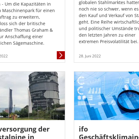
globalen Stahlmarktes hatte
 - Um die Kapazitäten in
noch nie so schwer, wenn e
 Maschinenpark für einen
den Kauf und Verkauf von St
ftrag zu erweitern,
geht. Eine Reihe wirtschaftli
loss sich der britische
und politischer Umstände tr
händler Thomas Graham &
den letzten Jahren zu einer
ur Anschaffung einer
extremen Preisvolatilität bei.
lichen Sägemaschine.
Mehr
 2022
28. Juni 2022
Informationen
versorgung der
ifo
talpine in
Geschäftsklimai