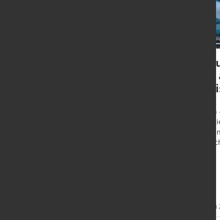
Stahlindustrie sieht
Schu
dringenden
vor
Verbesserungsbedarf
Pre
Berlin - Europäisches Parlament zu
Berlin
Emissionshandel und
Energi
Grenzausgleich: Es ist nun Aufgabe
wie ei
der EU-Mitgliedsstaaten,
Wirtsc
entscheidend nachzubessern, so
die Wirtschaftsvereinigung Stahl.
Mehr
24. Juni 2022
24. Juni
Informationen