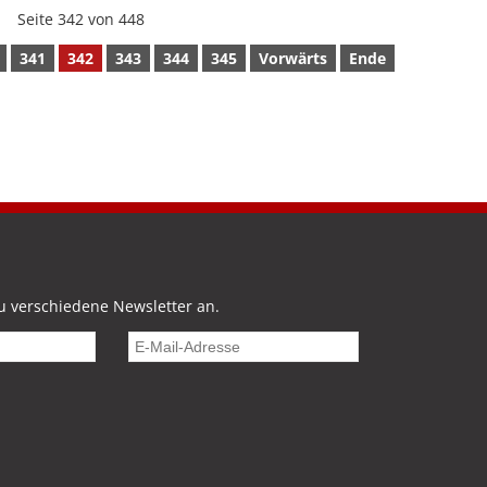
Seite 342 von 448
341
342
343
344
345
Vorwärts
Ende
u verschiedene Newsletter an.