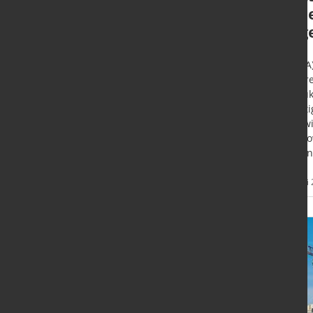
Herausforderungen
Öste
für die Zulieferer
abg
Düsseldorf - Nach drei Monaten
Linz (A
mit negativen Saldenpunkten
österr
konnte das Geschäftsklima der
Produk
deutschen Zulieferer im Juni
benöt
erstmals seit Ausbruch des Ukraine
überwi
Kriegs mit 3,6 Punkten wieder
die Sl
leicht positiv abschließen.
Pipelin
Mehr
27. Juni 2022
27. Juni
Informationen