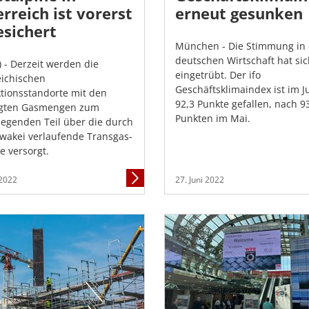
rreich ist vorerst
erneut gesunken
esichert
München - Die Stimmung in 
deutschen Wirtschaft hat si
) - Derzeit werden die
eingetrübt. Der ifo
eichischen
Geschäftsklimaindex ist im J
tionsstandorte mit den
92,3 Punkte gefallen, nach 9
igten Gasmengen zum
Punkten im Mai.
egenden Teil über die durch
owakei verlaufende Transgas-
e versorgt.
Mehr
 2022
27. Juni 2022
Informationen