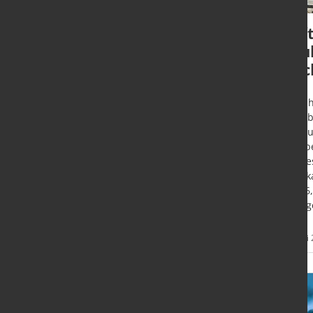
Verkauf der
Auf
Edelstahl-Blechsparte
Bau
an italienische
bric
Edelstahlgruppe
Mannhe
(preis
Helsinki (FIN) - Die Edelstahl-
im Bau
Blechsparte von Outokumpu im
Angabe
Servicecenter Castellione/Italien
Bundes
wird von der Mariotti-
2022 k
Edelstahlgruppe übernommen.
um 16,
2022 g
Mehr
27. Juni 2022
27. Juni
Informationen