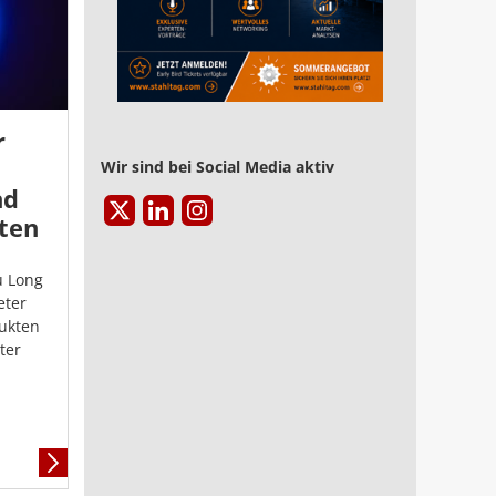
r
Wir sind bei Social Media aktiv
nd
ten
u Long
eter
ukten
ter
Mehr
Informationen