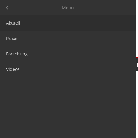
Menü
Menü
Aktuell
Praxis
Forschung
Nachrichten
Meinungen
Tre
Videos
is