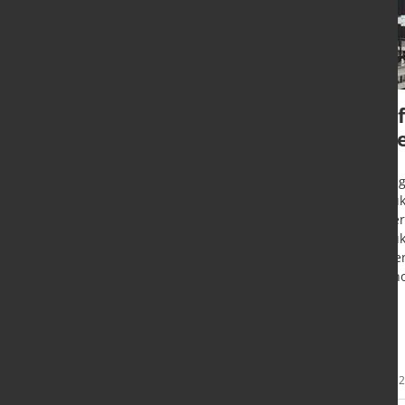
Jedes vierte neue
Pro
Auto weltweit fährt
bere
elektrisch
Ditzin
Produk
München -
China bestimmt die
steiger
globale Wettbewerbsdynamik und
Produk
erreicht 50 Prozent beim
Sonnen
Marktanteil von neuen
Techno
Elektrofahrzeugen, so eine aktuelle
Studie von Roland Berger.
Mehr
29. Juli 2026
29. Juli
Informationen