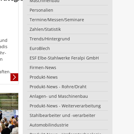
Maschinenbau
Personalien
Termine/Messen/Seminare
Zahlen/Statistik
Trends/Hintergrund
 und
adis
EuroBlech
ohr-
ESF Elbe-Stahlwerke Feralpi GmbH
an
Firmen-News
aften.
Produkt-News
Mehr
Informationen
Produkt-News - Rohre/Draht
Anlagen- und Maschinenbau
Produkt-News - Weiterverarbeitung
Stahlbearbeiter und -verarbeiter
Automobilindustrie