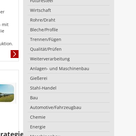
Futuresteel
Wirtschaft
uer
Rohre/Draht
n mit
Bleche/Profile
ie
Trennen/Fügen
uktion.
Qualität/Prüfen
Mehr
Weiterverarbeitung
Informationen
Anlagen- und Maschinenbau
Gießerei
Stahl-Handel
Bau
Automotive/Fahrzeugbau
Chemie
Energie
rategie