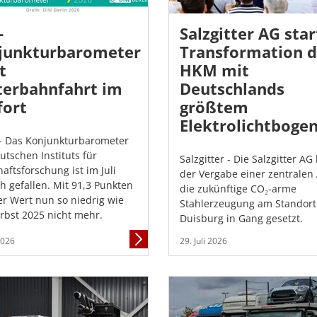
-
Salzgitter AG star
junkturbarometer
Transformation d
t
HKM mit
terbahnfahrt im
Deutschlands
 fort
größtem
Elektrolichtboge
 - Das Konjunkturbarometer
utschen Instituts für
Salzgitter - Die Salzgitter AG
aftsforschung ist im Juli
der Vergabe einer zentralen
ch gefallen. Mit 91,3 Punkten
die zukünftige CO₂-arme
der Wert nun so niedrig wie
Stahlerzeugung am Standort
erbst 2025 nicht mehr.
Duisburg in Gang gesetzt.
Mehr
 2026
29. Juli 2026
Informationen