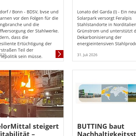
dorf / Bonn - BDSV, bvse und
Lonato del Garda (I) - Ein ne
rnen vor den Folgen für die
Solarpark versorgt Feralpis
ingbranche und die
Stahlstandorte in Norditalie
ffversorgung der Stahlwerke.
Grünstrom und unterstützt d
rdern, dass die
Dekarbonisierung der
esiliente Ertüchtigung der
energieintensiven Stahlprod
straßen Teil der
Mehr
 2026
31. Juli 2026
riepolitik sein müsse.
Informationen
lorMittal steigert
BUTTING baut
itabilität –
Nachhaltigkeitsst