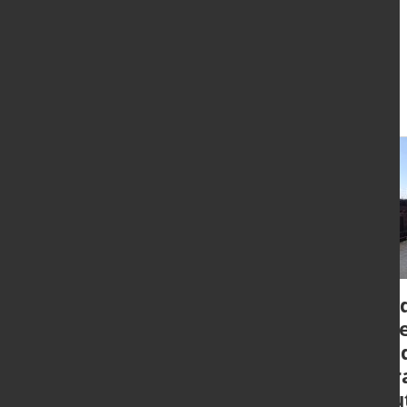
Aktuelles
Materialversorgung
Nied
in der Industrie
erne
verbessert sich leicht
für 
Infr
Deu
München - Eine aktuelle Umfrage