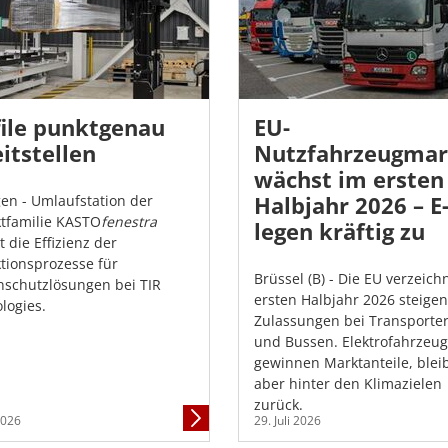
file punktgenau
EU-
itstellen
Nutzfahrzeugmar
wächst im ersten
Halbjahr 2026 – 
gen - Umlaufstation der
tfamilie KASTO
fenestra
legen kräftig zu
t die Effizienz der
tionsprozesse für
Brüssel (B) - Die EU verzeich
schutzlösungen bei TIR
ersten Halbjahr 2026 steige
logies.
Zulassungen bei Transporter
und Bussen. Elektrofahrzeu
gewinnen Marktanteile, blei
aber hinter den Klimazielen
zurück.
Mehr
 2026
29. Juli 2026
Informationen