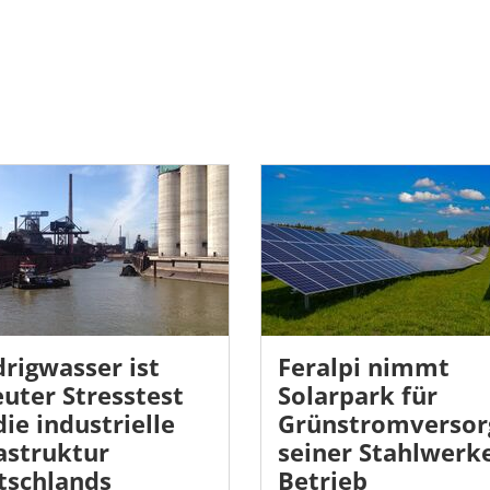
rigwasser ist
Feralpi nimmt
uter Stresstest
Solarpark für
die industrielle
Grünstromversor
astruktur
seiner Stahlwerke
tschlands
Betrieb