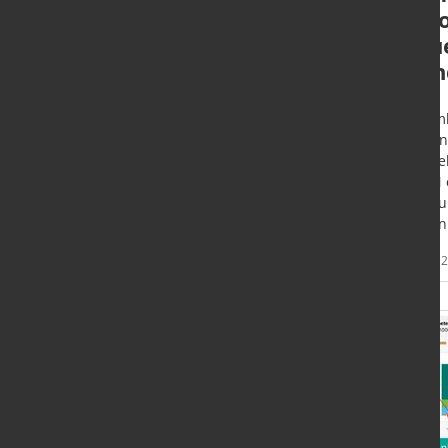
nachhaltige
Euro
Energiegewinnung
neu
Han
Dübendorf (CH) - Empa-Forschende
sehen großes Potenzial im
Luxemb
Recycling von Stahl aus fossiler
dank n
Infrastruktur. Die
Handel
Wiederverwertung könnte den
CBAM e
Rohstoffbedarf der Energiewende
des Eu
senken und Kosten sowie CO₂-
seinen
Emissionen reduzieren.
Mehr
30. Juli 2026
30. Juli
Informationen