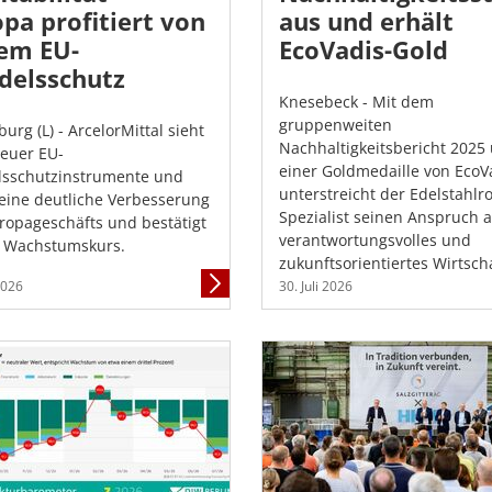
pa profitiert von
aus und erhält
em EU-
EcoVadis-Gold
delsschutz
Knesebeck - Mit dem
gruppenweiten
urg (L) - ArcelorMittal sieht
Nachhaltigkeitsbericht 2025
euer EU-
einer Goldmedaille von EcoV
sschutzinstrumente und
unterstreicht der Edelstahlr
ine deutliche Verbesserung
Spezialist seinen Anspruch 
ropageschäfts und bestätigt
verantwortungsvolles und
 Wachstumskurs.
zukunftsorientiertes Wirtsch
Mehr
 2026
30. Juli 2026
Informationen