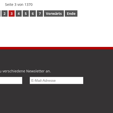
Seite 3 von 1370
2
3
4
5
6
7
Vorwärts
Ende
u verschiedene Newsletter an.