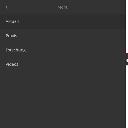
Menü
Menü
Aktuell
Praxis
Forschung
Nachrichten
Meinungen
Tre
Videos
is