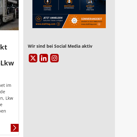
kt
Wir sind bei Social Media aktiv
E-Lkw
net im
nde
n, Lkw
ge
ben
Mehr
Informationen