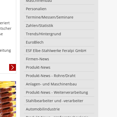
Maschinenbau
Personalien
Termine/Messen/Seminare
riert
Zahlen/Statistik
tscher
se
Trends/Hintergrund
EuroBlech
eitung
ESF Elbe-Stahlwerke Feralpi GmbH
Firmen-News
Produkt-News
Mehr
Informationen
Produkt-News - Rohre/Draht
Anlagen- und Maschinenbau
Produkt-News - Weiterverarbeitung
Stahlbearbeiter und -verarbeiter
Automobilindustrie