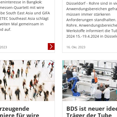
eninteresse in Bangkok:
Düsseldorf - Rohre sind in vi
messen-Quartett mit wire
Anwendungsbereichen gefra
be South East Asia und GIFA
müssen immer stärkeren
TEC Southeast Asia schlägt
Anforderungen standhalten.
eiten Mal gemeinsam in
Rohre, Anwendungsbereiche
nd auf.
Werkstoffe informiert die Tu
2024 15.-19.4.2024 in Düssel
Mehr
 2023
16. Okt. 2023
Informationen
rzeugende
BDS ist neuer idee
miere für wire
Träger der Tube