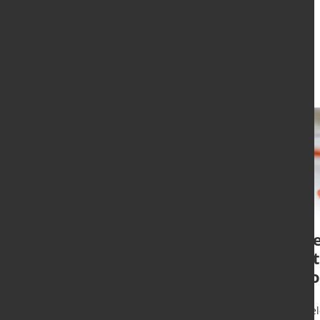
Aktuelles
Termin der Bright
wir
World of Metals in
East
2027 steht fest
erfo
Düsseldorf - Vom 21. bis 25. Juni
Düssel