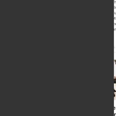
2027 begrüßt das Weltleitmessen-
Branch
Quartett GIFA, METEC,
Metall
THERMPROCESS und NEWCAST die
und Tu
internationale Gießerei- und
und ME
Metallurgische Industrie 2027
zum zw
wieder in Düsseldorf.
Thaila
Mehr
24. Okt. 2023
20. Okt.
Informationen
GMTN 2027: Nach der
Übe
Messe ist vor der
Pre