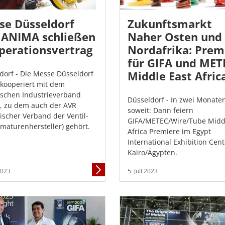
se Düsseldorf
Zukunftsmarkt
 ANIMA schließen
Naher Osten und
perationsvertrag
Nordafrika: Prem
für GIFA und MET
Middle East Afric
dorf - Die Messe Düsseldorf
ooperiert mit dem
nischen Industrieverband
Düsseldorf - In zwei Monaten
 zu dem auch der AVR
soweit: Dann feiern
nischer Verband der Ventil-
GIFA/METEC/Wire/Tube Midd
maturenhersteller) gehört.
Africa Premiere im Egypt
International Exhibition Cent
Kairo/Ägypten.
Mehr
 2023
5. Juli 2023
Informationen