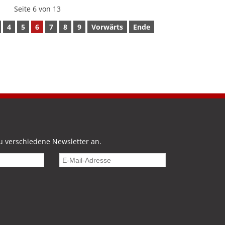
Seite 6 von 13
4
5
6
7
8
9
Vorwärts
Ende
u verschiedene Newsletter an.