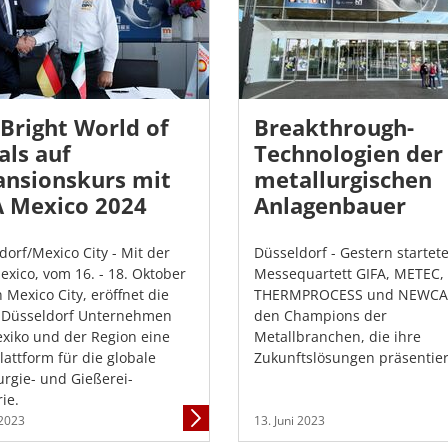
Bright World of
Breakthrough-
als auf
Technologien der
ansionskurs mit
metallurgischen
A Mexico 2024
Anlagenbauer
dorf/Mexico City - Mit der
Düsseldorf - Gestern startet
exico, vom 16. - 18. Oktober
Messequartett GIFA, METEC,
 Mexico City, eröffnet die
THERMPROCESS und NEWCAS
 Düsseldorf Unternehmen
den Champions der
xiko und der Region eine
Metallbranchen, die ihre
lattform für die globale
Zukunftslösungen präsentie
urgie- und Gießerei-
ie.
Mehr
 2023
13. Juni 2023
Informationen