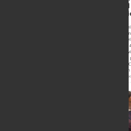
Messe
und
Afri
Düsseldorf - Neuer Messetermin
der GIFA, METEC, THERMPROCESS
Düssel
und NEWCAST steht fest: Das
Auslan
Weltleitmessen-Quartett begrüßt
Düssel
die internationale Gießerei- und
2. bis
Metallurgische Industrie 2027
sich w
wieder in Düsseldorf.
Africa
METEC 
ersten
Mehr
27. Sept. 2023
15. Sept
Informationen