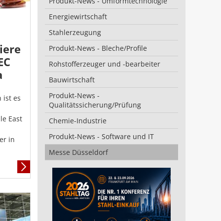
Produkt-News - Umformtechnologie
Energiewirtschaft
Stahlerzeugung
iere
Produkt-News - Bleche/Profile
EC
Rohstofferzeuger und -bearbeiter
a
Bauwirtschaft
Produkt-News -
 ist es
Qualitätssicherung/Prüfung
le East
Chemie-Industrie
Produkt-News - Software und IT
er in
Messe Düsseldorf
Mehr
Informationen