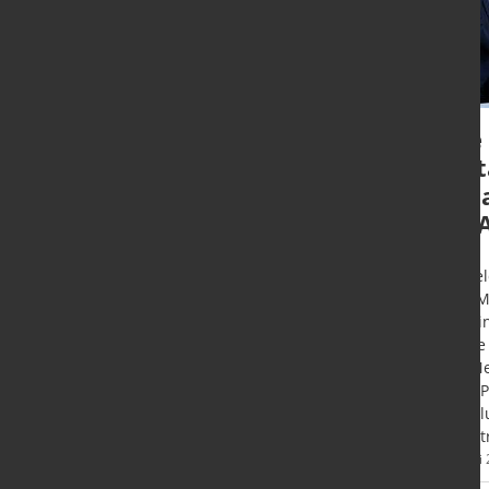
Spitzenergebnis zur
The 
Bright World of
Met
Metals in Düsseldorf
Exp
GIF
Düsseldorf - Nach fünf
ereignisreichen Messetagen
Düssel
übertrafen die Weltleitmessen
GIFA M
GIFA, METEC, THERMPROCESS und
2024 in
NEWCAST mit 2.200 Ausstellern
Messe
und 63.300 Besuchern die
aus Me
Erwartungen deutlich.
neue P
Metall
Industr
Mehr
19. Juni 2023
14. Juni
Informationen