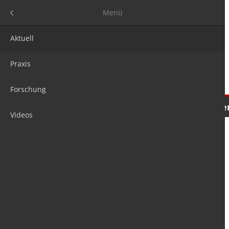
Menü
Menü
Aktuell
Praxis
Forschung
Nachrichten
Meinungen
Tre
Videos
is