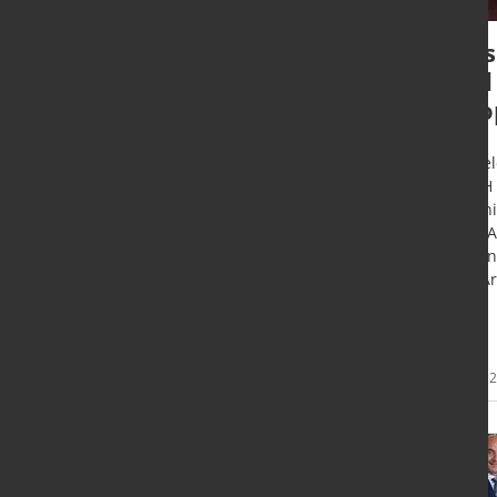
Save the date: wire
Mes
und Tube 2024
und
Koo
Düsseldorf - wire und Tube setzen
neue Standards. Global Player aus
Düssel
der ganzen Welt sind beim
GmbH k
Metallmessen-Gipfel 2024 in
italie
Düsseldorf vertreten.
ANIMA,
(Italie
und Ar
Mehr
28. Juli 2023
19. Juli
Informationen