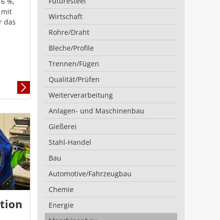
Futuresteel
 6 %,
 mit
Wirtschaft
r das
Rohre/Draht
Bleche/Profile
Trennen/Fügen
Qualität/Prüfen
Mehr
Weiterverarbeitung
Informationen
Anlagen- und Maschinenbau
Gießerei
Stahl-Handel
Bau
Automotive/Fahrzeugbau
Chemie
tion
Energie