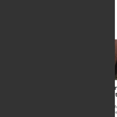
Aktuelles
marketSTEEL: Frage
Tre
des Monats 10/2023 -
Best
Leserumfrage
"Entwicklung
Frankf
sich d
Baustahl"