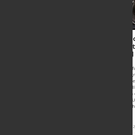
Wie man saubere
Exp
CAD-Modelle für den
hil
Maschinenbau
und
erzeugt
Frankf
Rückgr
Suhl - Fehlerfreie 3D-Daten sind
Anlage
die Basis reibungsloser
aktuel
Produktionsprozesse. Mit neuer
sollen
Software werden die Modelle
Dual-U
automatisch konvertiert, repariert
erleic
oder für einen sicheren
Datenaustausch vereinfacht.
Mehr
1. Aug. 2023
31. Juli
Informationen