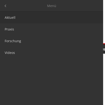
Menü
Menü
Aktuell
Praxis
Forschung
Nachrichten
Meinungen
Tre
Videos
is