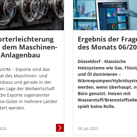
orterleichterung
Ergebnis der Frag
ft dem Maschinen-
des Monats 06/2
 Anlagenbau
Düsseldorf - Klassische
Heizsysteme wie Gas, Flüss
urt/M. - Exporte sind das
und Öl dominieren –
at des Maschinen- und
Wärmepumpen/Hybridsyst
nbaus und gerade in der
werden, wenn überhaupt, n
len Lage der Weltwirtschaft
Büro genutzt. Heizen mit
 die Exporte sogenannter
Wasserstoff/Brennstoffzell
se-Güter in mehrere Länder
spielt keine Rolle.
htert werden.
Mehr
 2023
28. Juli 2023
Informationen