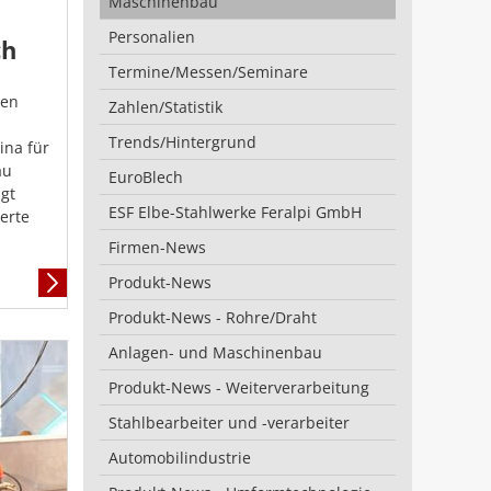
Maschinenbau
Personalien
ch
Termine/Messen/Seminare
ten
Zahlen/Statistik
Trends/Hintergrund
ina für
au
EuroBlech
gt
ESF Elbe-Stahlwerke Feralpi GmbH
erte
Firmen-News
Produkt-News
Mehr
Informationen
Produkt-News - Rohre/Draht
Anlagen- und Maschinenbau
Produkt-News - Weiterverarbeitung
Stahlbearbeiter und -verarbeiter
Automobilindustrie