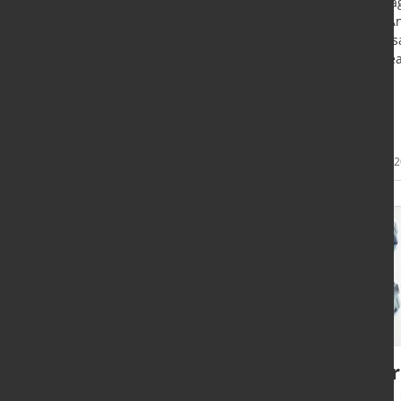
Auftra
und An
Düsseldorf - Frage des Monats
Insges
10/2023 - Leserumfrage zum
um rea
Thema "Wie schätzen Sie die Lage
der Baustahl-Nachfrage ein?
ein".
Machen Sie mit!
Mehr
8. Okt. 2023
4. Okt. 
Informationen
Portfolio um
mar
richtungsweisende
des