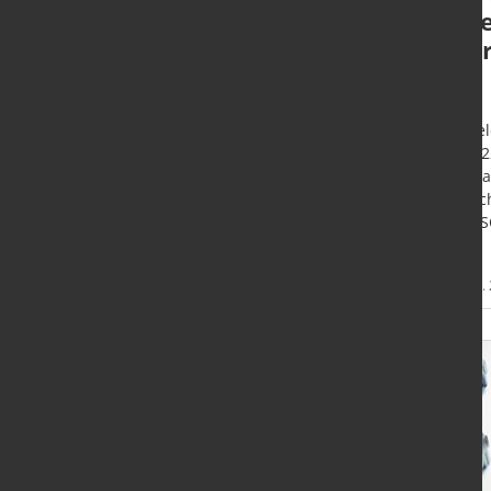
Brennschneidlösungen
Les
erweitert
"Wi
D"
Linz (A) - Mit Erwerb der TCT-Aktiva
integriert die Primetals
Düssel
Technologies nicht nur die
09/202
Brennschneidtechnologie in das
Thema
Strangguss-Segment, sondern auch
Wirtsc
das breitere Spektrum der
DEUTS
Automatisierungslösungen.
Mehr
6. Sept. 2023
2. Sept.
Informationen