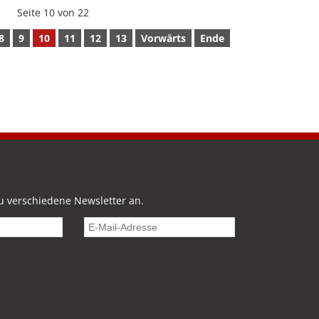
Seite 10 von 22
8
9
10
11
12
13
Vorwärts
Ende
u verschiedene Newsletter an.