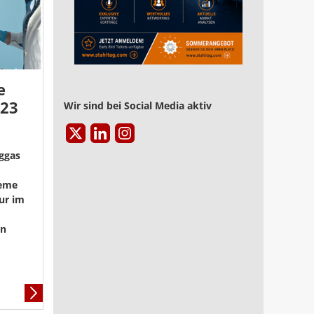
e
023
Wir sind bei Social Media aktiv
iggas
eme
ur im
en
Mehr
Informationen