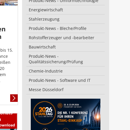
Produkt-News - Umformtechnologie
Energiewirtschaft
Stahlerzeugung
en
Produkt-News - Bleche/Profile
n
Rohstofferzeuger und -bearbeiter
Bauwirtschaft
bis 15.
ance
Produkt-News -
Qualitätssicherung/Prüfung
eißen
 20
Chemie-Industrie
dem
Produkt-News - Software und IT
.
Messe Düsseldorf
Mehr
Informationen