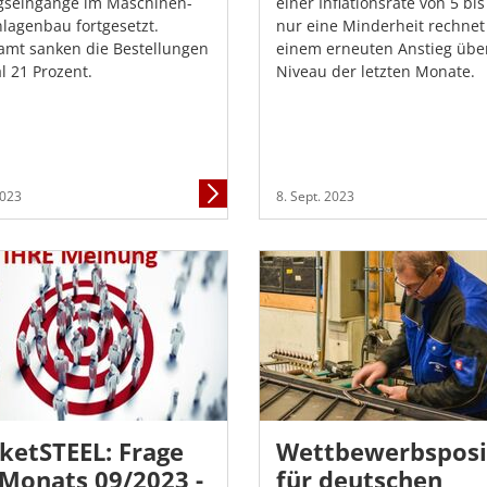
gseingänge im Maschinen-
einer Inflationsrate von 5 bis
lagenbau fortgesetzt.
nur eine Minderheit rechnet
amt sanken die Bestellungen
einem erneuten Anstieg übe
l 21 Prozent.
Niveau der letzten Monate.
Mehr
2023
8. Sept. 2023
Informationen
ketSTEEL: Frage
Wettbewerbsposi
 Monats 09/2023 -
für deutschen