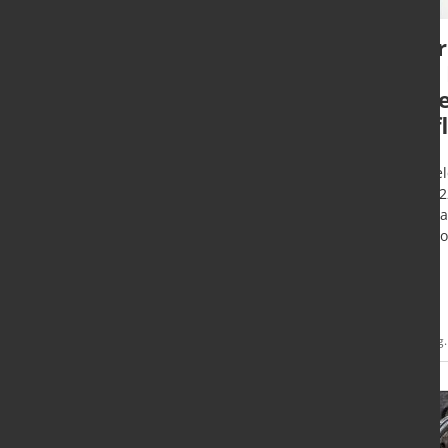
Lissmac und
mar
Kuhlmeyer schließen
des
Bündnis für die
Les
Zukunft
"Inf
Bad Wurzach - Beide Unternehmen
Düssel
haben eine Vertriebs- und
08/202
Servicekooperation gestartet, um
Thema 
den Markt für
Inflati
Blechbearbeitungsmaschinen
besser zu bedienen.
Mehr
21. Aug. 2023
11. Aug
Informationen