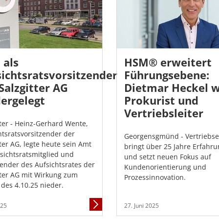
 als
HSM® erweitert
ichtsratsvorsitzender
Führungsebene:
Salzgitter AG
Dietmar Heckel w
ergelegt
Prokurist und
Vertriebsleiter
tter - Heinz-Gerhard Wente,
htsratsvorsitzender der
Georgensgmünd - Vertriebse
tter AG, legte heute sein Amt
bringt über 25 Jahre Erfahru
fsichtsratsmitglied und
und setzt neuen Fokus auf
zender des Aufsichtsrates der
Kundenorientierung und
tter AG mit Wirkung zum
Prozessinnovation.
 des 4.10.25 nieder.
Mehr
025
27. Juni 2025
Informationen