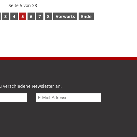
Seite 5 von 38
3
4
5
6
7
8
Vorwärts
Ende
u verschiedene Newsletter an.