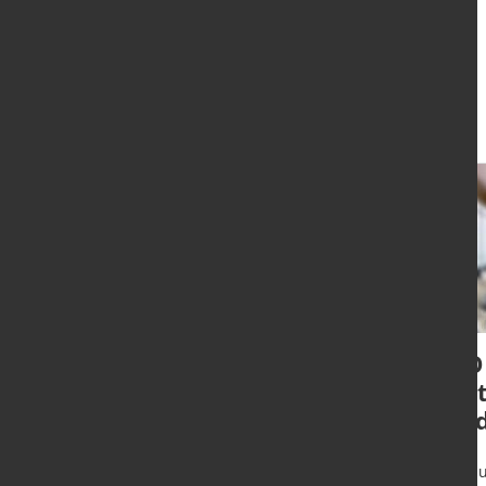
Aktuelles
Heiko Maas
CEO
übernimmt
Unit
Aufsichtsratsvorsitz
Tra
bei Dillinger und
Saarstahl
Duisbu