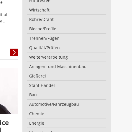
Futuresteel
ie
Wirtschaft
ttal
Rohre/Draht
at.
Bleche/Profile
Trennen/Fügen
Qualität/Prüfen
Mehr
Weiterverarbeitung
Informationen
Anlagen- und Maschinenbau
Gießerei
Stahl-Handel
Bau
Automotive/Fahrzeugbau
Chemie
ice
Energie
d