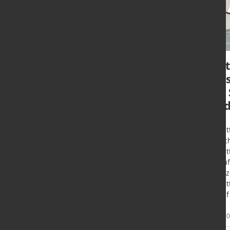
Rio Tinto ernennt
Amt
Simon Trott zum
Aufs
Chief Executive
der 
nied
London (UK) - Simon Trott, bislang
Chef des profitablen
Salzgi
Eisenerzgeschäfts, wird zum 25.
Aufsic
August 2025 neuer CEO des
Salzgi
Bergbaukonzerns. Damit folgt er
als Au
auf Jakob Stausholm.
Vorsit
Salzgi
Ablauf
Mehr
15. Juli 2025
4. Juli 2
Informationen