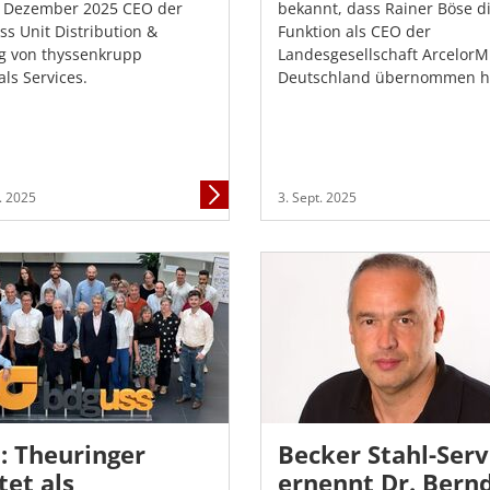
 Dezember 2025 CEO der
bekannt, dass Rainer Böse d
ss Unit Distribution &
Funktion als CEO der
g von thyssenkrupp
Landesgesellschaft ArcelorMi
als Services.
Deutschland übernommen h
Mehr
. 2025
3. Sept. 2025
Informationen
: Theuringer
Becker Stahl-Serv
tet als
ernennt Dr. Bern