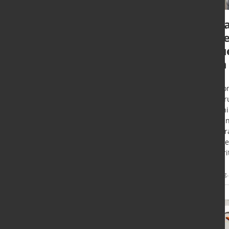
WorldAutoSteel
Tat
ernennt Ingo
Raje
Olschewski zum
neu
neuen Direktor
von
Brüssel (B) - Mit sofortiger Wirkung
London
übernimmt Ingo Olschewski die
Erfahr
Leitung von WorldAutoSteel. Er
überni
folgt auf Cees ten Broek, der bis zu
zu sei
seinem Ruhestand als Berater tätig
des Br
bleibt.
in ein
die bri
Mehr
15. Aug. 2025
12. Aug
Informationen