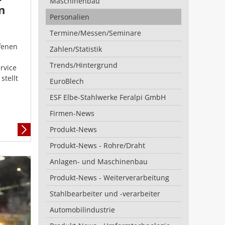
Maschinenbau
n
Personalien
Termine/Messen/Seminare
fenen
Zahlen/Statistik
Trends/Hintergrund
ervice
stellt
EuroBlech
ESF Elbe-Stahlwerke Feralpi GmbH
Firmen-News
Produkt-News
Mehr
Informationen
Produkt-News - Rohre/Draht
Anlagen- und Maschinenbau
Produkt-News - Weiterverarbeitung
Stahlbearbeiter und -verarbeiter
Automobilindustrie