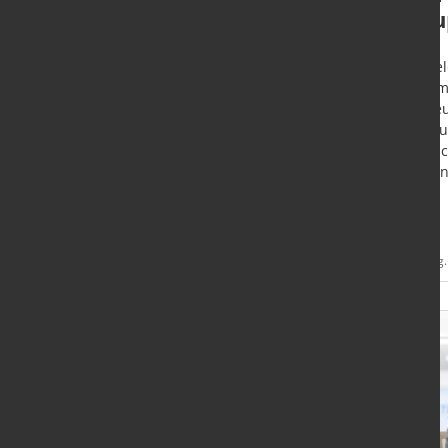
vorzeitig Vertrag mit
Hau
Hauptgeschäftsführerin
Düssel
hat am
Berlin - Die Wirtschaftsvereinigung
als ne
Stahl (WV Stahl) baut auf
des B
Kontinuität: Der Vertrag mit
Deutsc
Hauptgeschäftsführerin Kerstin
aufge
Maria Rippel wurde frühzeitig um
fünf Jahre verlängert.
Mehr
25. Aug. 2025
21. Aug
Informationen