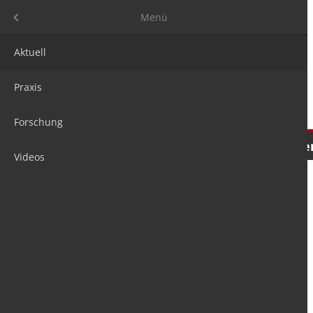
Menü
Menü
Aktuell
Praxis
Forschung
Nachrichten
Meinungen
Tre
Videos
is