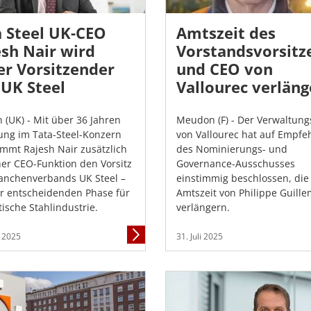
a Steel UK-CEO
Amtszeit des
sh Nair wird
Vorstandsvorsit
er Vorsitzender
und CEO von
 UK Steel
Vallourec verläng
 (UK) - Mit über 36 Jahren
Meudon (F) - Der Verwaltung
ung im Tata-Steel-Konzern
von Vallourec hat auf Empfe
mmt Rajesh Nair zusätzlich
des Nominierungs- und
ner CEO-Funktion den Vorsitz
Governance-Ausschusses
anchenverbands UK Steel –
einstimmig beschlossen, die
er entscheidenden Phase für
Amtszeit von Philippe Guille
tische Stahlindustrie.
verlängern.
Mehr
. 2025
31. Juli 2025
Informationen