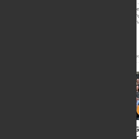
zum 1.
Busine
Dillingen/Saar - Der ehemalige
Tradin
deutsche Außenminister
Materi
übernimmt den
Aufsichtsratsvorsitz von Dillinger
und Saarstahl und führt die SHS-
Gruppe in eine entscheidende
Transformationsphase.
Mehr
15. Sept. 2025
12. Sept
Informationen
Wirtschaftsvereinigung
BDG
Stahl verlängert
star