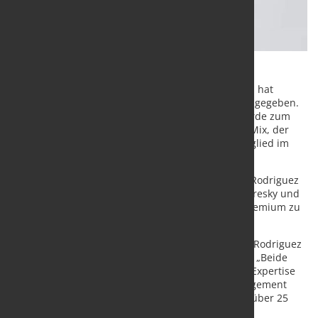
Das schwedische Green-Steel-Unternehmen Stegra hat
Veränderungen in seinem Verwaltungsrat bekannt gegeben.
Shaun Kingsbury, bislang Mitglied des Boards, wurde zum
neuen Vorsitzenden ernannt und folgt auf Harald Mix, der
sein Amt niederlegt, aber weiterhin als aktives Mitglied im
Verwaltungsrat bleibt.
Zudem wurden Aidan de Brunner und Emmanuel Rodriguez
als neue Mitglieder berufen. Sie ersetzen Annica Bresky und
Susanna Campbell, die beschlossen haben, das Gremium zu
verlassen.
„Ich freue mich, Aidan de Brunner und Emmanuel Rodriguez
im Board willkommen zu heißen“, sagte Kingsbury. „Beide
bringen langjährige Erfahrung und ausgewiesene Expertise
mit – de Brunner im Finanz- und Investitionsmanagement
international tätiger Unternehmen, Rodriguez mit über 25
Jahren Erfahrung in der Stahl-, Energie- und