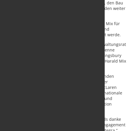
Industriebranche. Ihre Kompetenz wird uns helfen, den Bau
unseres großindustriellen Green-Steel-Werks in Boden weiter
voranzutreiben.“
Kingsbury dankte zudem seinem Vorgänger Harald Mix für
dessen Führung in den vergangenen fünf Jahren und
betonte, dass die enge Zusammenarbeit fortgesetzt werde.
Nach den jüngsten Beschlüssen setzt sich der Verwaltungsrat
von Stegra künftig aus Aidan de Brunner, Pierre Etienne
Franc, Henrik Henriksson, Klas Johansson, Shaun Kingsbury
(Vorsitzender), Carl Erik Lagercrantz, Matthew Lim, Harald Mix
und Emmanuel Rodriguez zusammen.
De Brunner bringt über 25 Jahre Erfahrung in leitenden
Positionen und Verwaltungsratsmandaten mit, unter
anderem bei Thames Water, Videndum und der McLaren
Group. Rodriguez verfügt über umfangreiche internationale
Expertise in Dekarbonisierung, Kreislaufwirtschaft und
Innovation – zuletzt als Vice President Decarbonization
Partnerships bei ArcelorMittal.
Kingsbury schloss: „Im Namen des gesamten Boards danke
ich Annica Bresky und Susanna Campbell für ihr Engagement
und ihre wertvollen Beiträge zur Entwicklung von Stegra.“