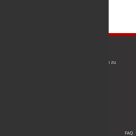
Newsletter
Bleiben Sie auf dem Laufenden und melden Sie sich zu
verschiedene Newsletter an.
Anmelden
FAQ