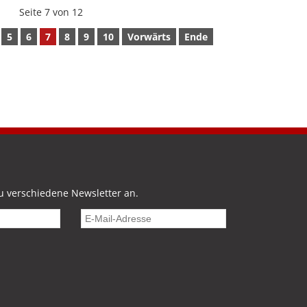
Seite 7 von 12
5
6
7
8
9
10
Vorwärts
Ende
u verschiedene Newsletter an.