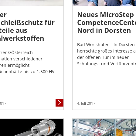
er
Neues MicroStep
chleißschutz für
CompetenceCent
eile aus
Nord in Dorsten
hlwerkstoffen
Bad Wörishofen - In Dorsten
herrschte großes Interesse 
renk/Österreich -
der offenen Tür im neuen
ation verschiedener
Schulungs- und Vorführzent
ren ermöglicht
ächenhärte bis zu 1.500 HV.
Mehr
 2017
4. Juli 2017
Informationen