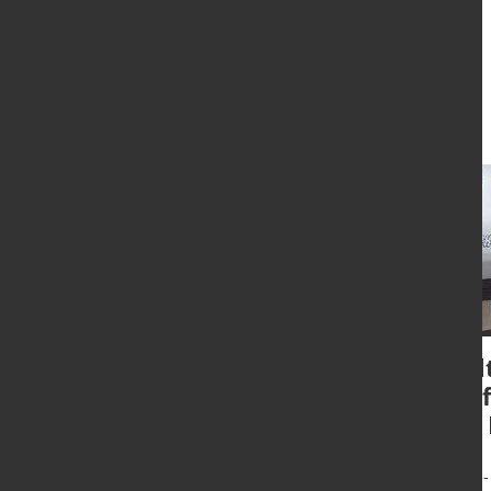
Aktuelles
Gefahrstoffe
Wel
platzsparend gelagert
Prof
der
Bad Oeynhausen - Aggressive
Medien am Arbeitsplatz verlangen
Haan -