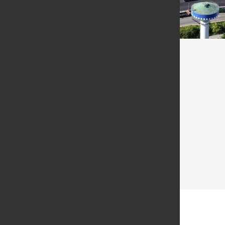
ESF Elbe-Stahlwerke Feralpi GmbH
Gröbaer Straße 3
01591 Riesa
Tel. +49 3525 749-0
info@de.feralpigroup.com
www.feralpi-stahl.com
Profil