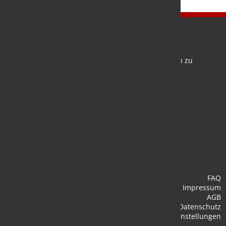
Newsletter
Bleiben Sie auf dem Laufenden und melden Sie sich zu
verschiedene Newsletter an.
Anmelden
FAQ
Impressum
AGB
Datenschutz
Cookie-Einstellungen