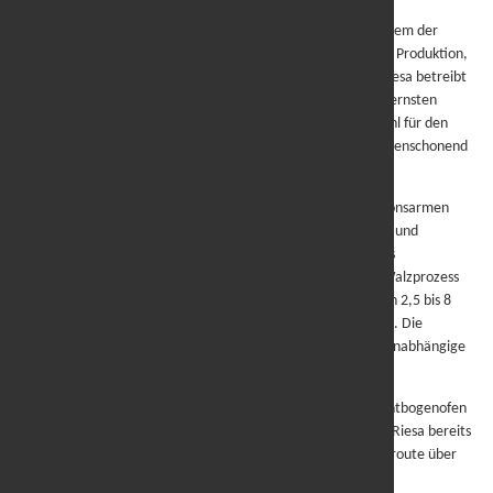
FERALPI STAHL
ist Teil der internationalen Feralpi Group, einem der
führenden Stahlhersteller Europas mit Fokus auf nachhaltige Produktion,
technologische Innovation und hochwertigen Baustahl. In Riesa betreibt
das Unternehmen mit rund 900 Mitarbeitern eines der modernsten
Elektrostahlwerke Europas. Produziert wird Bewehrungsstahl für den
nationalen und internationalen Markt – zertifiziert, ressourcenschonend
und mit einem Recyclinganteil von über 98 Prozent.
Mit der Produktlinie FERGreen bietet FERALPI STAHL emissionsarmen
Betonstahl, der bewährte Qualität mit Ressourcenschonung und
Klimaschutz verbindet. Ein zentrales Produkt der Linie ist das
warmgewalzte Spooler-Coil, das in einem kontinuierlichen Walzprozess
mit Knüppelschweißung entsteht und mit einem Gewicht von 2,5 bis 8
Tonnen
verfügbar ist – ideal für automatisierte Verarbeitung. Die
Umweltleistung unseres Betonstahls ist belegt durch sechs unabhängige
Umwelt-Produktdeklarationen (EPDs).
Die Basis der Fertigung bildet Stahlschrott, der im Elektrolichtbogenofen
eingeschmolzen wird – ein Verfahren, das FERALPI STAHL in Riesa bereits
seit über 30 Jahren nutzt und das im Vergleich zur Hochofenroute über
90 Prozent weniger direkte CO₂-Emissionen verursacht.