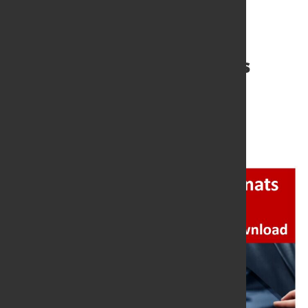
Ergebnis der Frage des
Monats 05/2026:
Handelsabkommen
1. Juni 2026
von Dagmar Dieterle-Witte