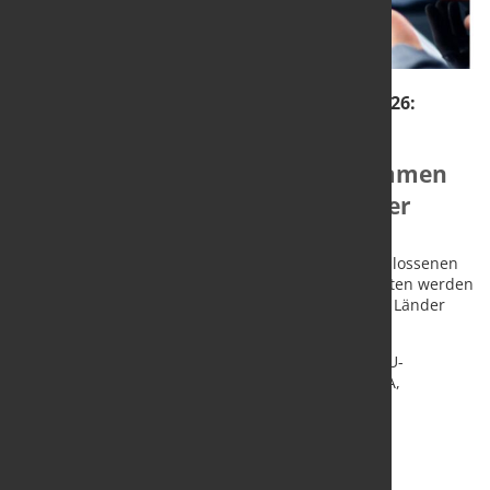
Antwort auf die "Frage des Monats" Mai 2026:
Von
welchen der aktuell neu
geschlossenen EU-Handelsabkommen
nutzen Sie bereits die Vorteile oder
können davon profitieren?
Mehr als die Hälfte nutzt noch keine der neu geschlossenen
EU-Handelsabkommen. Indien bzw. Mercosur-Staaten werden
jeweils rund zu einem Viertel genutzt, die anderen Länder
sind kaum relevant.
Auch bei den seit längerem in Kraft befindlichen EU-
Abkommen nutzt fast die Hälfte keines. Türkei/EFTA,
Vereinigtes Königreich und deutlich abgeschlagen
Kanada/CETA liegen im Mittelfeld.