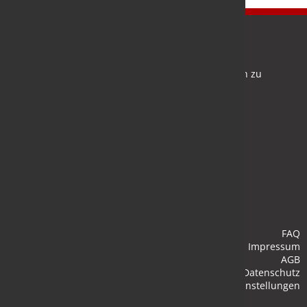
Newsletter
Bleiben Sie auf dem Laufenden und melden Sie sich zu
verschiedene Newsletter an.
Anmelden
FAQ
Impressum
AGB
Datenschutz
Cookie-Einstellungen