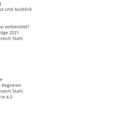
g
us und Ausblick
he vorbereitet?
olge 2021
reich Stahl
he
h Regionen
reich Stahl
ie 4.0