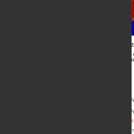
Antwort auf die "Frage des Monats" April 202
Frage des Monats April 25:
Nach den US-Strafzölle
Handelsaustausch im Bereich Stahl in und aus den 
Hier die Ergebniss zum Download.
Alle anderen Ergebnisse der "marketSTEEL - 
Alle anderen Ergebnisse der "marketSTEEL - 
der Vormonate finden Sie auf
http://www.marketsteel
Hier finden Sie die Ergebnisse der Umfragen zu den