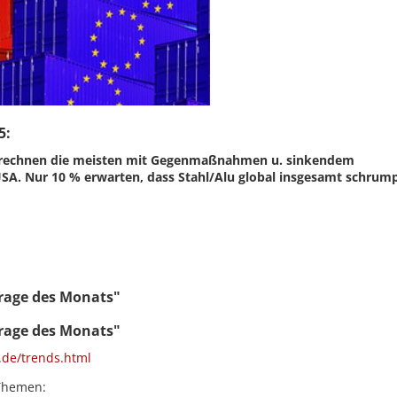
5:
n rechnen die meisten mit Gegenmaßnahmen u. sinkendem
USA. Nur 10
% erwarten, dass Stahl/Alu global insgesamt schrump
Frage des Monats"
Frage des Monats"
.de/trends.html
 Themen: