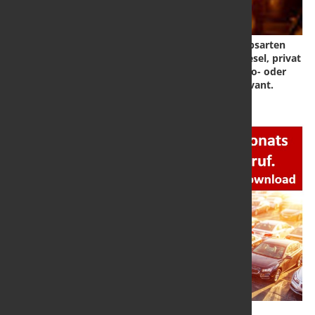
Frage des Monats März 24: Herkömmliche Antriebsarten
dominieren beim Auto nach wie vor: beruflich Diesel, privat
Benziner. 32 % nutzen beruflich ein Kfz mit Elektro- oder
Hybrid-Antrieb, sonstige Antriebsarten nicht relevant.
Hier die
Ergebniss
zum
Download.