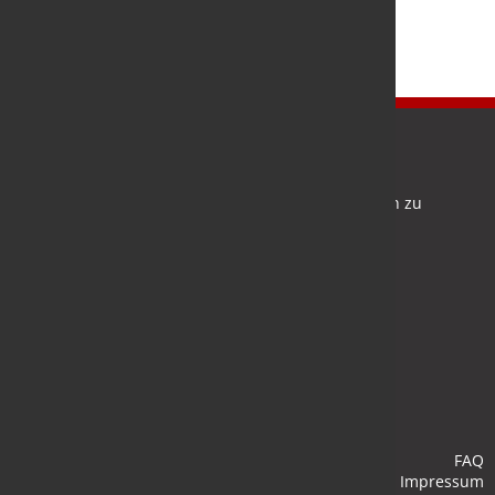
Newsletter
Bleiben Sie auf dem Laufenden und melden Sie sich zu
verschiedene Newsletter an.
Anmelden
FAQ
Impressum