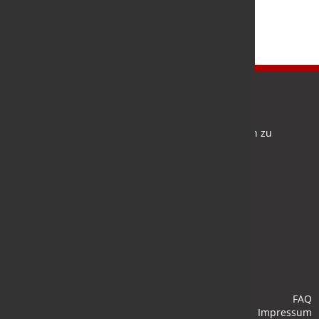
Newsletter
Bleiben Sie auf dem Laufenden und melden Sie sich zu
verschiedene Newsletter an.
Anmelden
FAQ
Impressum