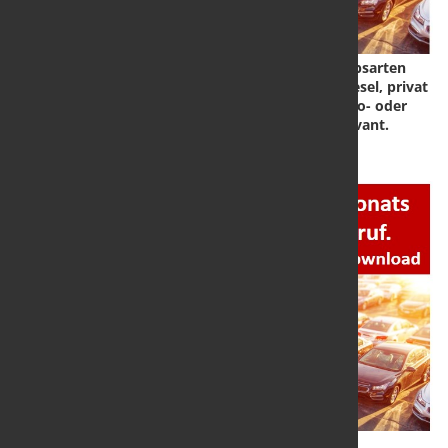
Frage des Monats März 24: Herkömmliche Antriebsarten
dominieren beim Auto nach wie vor: beruflich Diesel, privat
Benziner. 32 % nutzen beruflich ein Kfz mit Elektro- oder
Hybrid-Antrieb, sonstige Antriebsarten nicht relevant.
Hier die
Ergebniss
zum
Download.