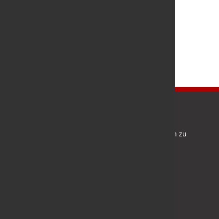
Newsletter
Bleiben Sie auf dem Laufenden und melden Sie sich zu
verschiedene Newsletter an.
Anmelden