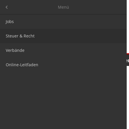
Menü
Menü
Jobs
Steuer & Recht
Verbände
Nachrichten
Meinungen
Tre
Online-Leitfaden
is