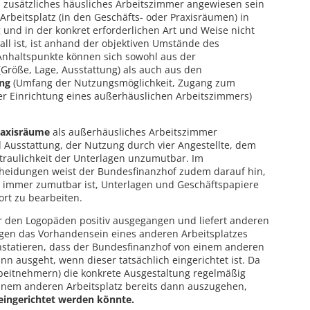
 zusätzliches häusliches Arbeitszimmer angewiesen sein
rbeitsplatz (in den Geschäfts- oder Praxisräumen) in
und in der konkret erforderlichen Art und Weise nicht
all ist, ist anhand der objektiven Umstände des
Anhaltspunkte können sich sowohl aus der
Größe, Lage, Ausstattung) als auch aus den
ng
(Umfang der Nutzungsmöglichkeit, Zugang zum
r Einrichtung eines außerhäuslichen Arbeitszimmers)
raxisräume
als außerhäusliches Arbeitszimmer
Ausstattung, der Nutzung durch vier Angestellte, dem
traulichkeit der Unterlagen unzumutbar. Im
eidungen weist der Bundesfinanzhof zudem darauf hin,
t immer zumutbar ist, Unterlagen und Geschäftspapiere
ort zu bearbeiten.
ür den Logopäden positiv ausgegangen und liefert anderen
gen das Vorhandensein eines anderen Arbeitsplatzes
onstatieren, dass der Bundesfinanzhof von einem anderen
ann ausgeht, wenn dieser tatsächlich eingerichtet ist. Da
rbeitnehmern) die konkrete Ausgestaltung regelmäßig
einem anderen Arbeitsplatz bereits dann auszugehen,
eingerichtet werden könnte.