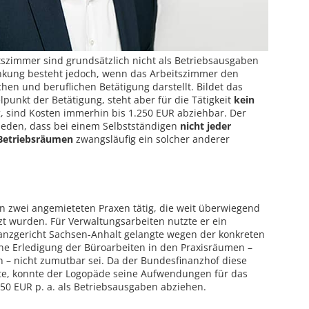
itszimmer sind grundsätzlich nicht als Betriebsausgaben
nkung besteht jedoch, wenn das Arbeitszimmer den
hen und beruflichen Betätigung darstellt. Bildet das
punkt der Betätigung, steht aber für die Tätigkeit
kein
, sind Kosten immerhin bis 1.250 EUR abziehbar. Der
ieden, dass bei einem Selbstständigen
nicht jeder
 Betriebsräumen
zwangsläufig ein solcher anderer
in zwei angemieteten Praxen tätig, die weit überwiegend
zt wurden. Für Verwaltungsarbeiten nutzte er ein
anzgericht Sachsen-Anhalt gelangte wegen der konkreten
ne Erledigung der Büroarbeiten in den Praxisräumen –
 – nicht zumutbar sei. Da der Bundesfinanzhof diese
igte, konnte der Logopäde seine Aufwendungen für das
250 EUR p. a. als Betriebsausgaben abziehen.