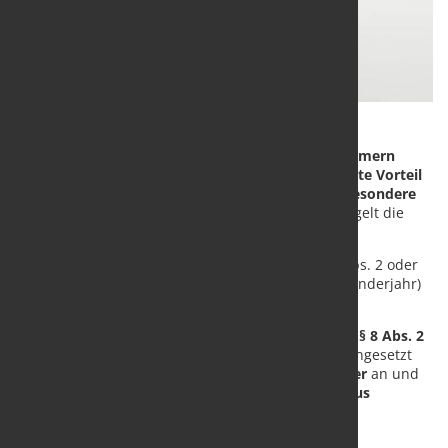
Gewähren
Luftfahrtunternehmen ihren Arbeitnehmern
unentgeltlich oder verbilligt Flüge,
ist
der geldwerte Vorteil
daraus zu versteuern. Für
die Bewertung
gelten
besondere
Regeln.
Ein aktueller koordinierter Ländererlass regelt die
Bewertung für 2025. |
Der
Wert der Flüge
kann grundsätzlich nach § 8 Abs. 2 oder
Abs. 3 (Rabattfreibetrag i. H. von 1.080 EUR im Kalenderjahr)
des Einkommensteuergesetzes ermittelt werden.
Beachten Sie |
In den Fällen
der Bewertung nach § 8 Abs. 2
EStG
können die Flüge
mit Durchschnittswerten
angesetzt
werden. Dabei kommt es u. a. auf
die Flugkilometer
an und
darauf, ob
Beschränkungen im Reservierungsstatus
bestehen.