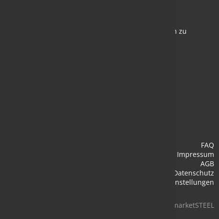
Newsletter
Bleiben Sie auf dem Laufenden und melden Sie sich zu
verschiedene Newsletter an.
Anmelden
FAQ
Impressum
AGB
Datenschutz
Cookie-Einstellungen
© 2026 marketSTEEL