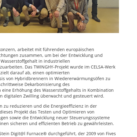
rkonzern, arbeitet mit führenden europäischen
chtungen zusammen, um bei der Entwicklung und
asserstoffgehalt in industriellen
arbeiten. Das TWINGHY-Projekt wurde im CELSA-Werk
zielt darauf ab, einen optimierten
is von Hybridbrennern in Wiedererwärmungsöfen zu
schrittweise Dekarbonisierung des
eine Erhöhung des Wasserstoffgehalts in Kombination
n digitalen Zwilling überwacht und gesteuert wird.
n zu reduzieren und die Energieeffizienz in der
 dieses Projekt das Testen und Optimieren von
gen sowie die Entwicklung neuer Steuerungssysteme
en sicheren und effizienten Betrieb zu gewährleisten.
tein Digit@l Furnace® durchgeführt, der 2009 von Fives