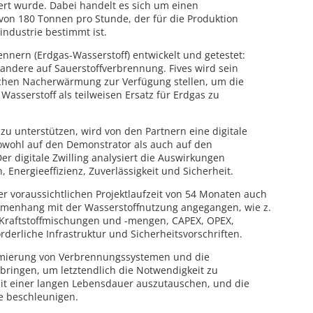
iert wurde. Dabei handelt es sich um einen
von 180 Tonnen pro Stunde, der für die Produktion
industrie bestimmt ist.
nnern (Erdgas-Wasserstoff) entwickelt und getestet:
andere auf Sauerstoffverbrennung. Fives wird sein
chen Nacherwärmung zur Verfügung stellen, um die
asserstoff als teilweisen Ersatz für Erdgas zu
 unterstützen, wird von den Partnern eine digitale
owohl auf den Demonstrator als auch auf den
r digitale Zwilling analysiert die Auswirkungen
 Energieeffizienz, Zuverlässigkeit und Sicherheit.
 voraussichtlichen Projektlaufzeit von 54 Monaten auch
enhang mit der Wasserstoffnutzung angegangen, wie z.
e Kraftstoffmischungen und -mengen, CAPEX, OPEX,
derliche Infrastruktur und Sicherheitsvorschriften.
imierung von Verbrennungssystemen und die
bringen, um letztendlich die Notwendigkeit zu
t einer langen Lebensdauer auszutauschen, und die
e beschleunigen.