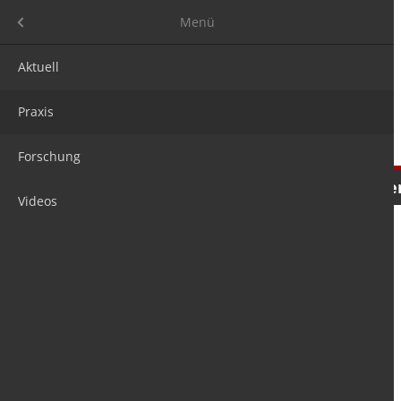
Menü
Menü
Aktuell
Praxis
Forschung
Nachrichten
Meinungen
Tre
Videos
is