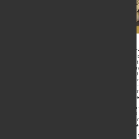
Fives, ein internationaler Ingenieu
Unternehmen und Forschungseinri
Erprobung von Hybridbrennern mit W
Wiedererwärmungsöfen zusammenzu
Barcelona in Spanien gestartet und 
Wärmeübertragungsprozess auf Bas
demonstrieren. Es ermöglicht eine 
Wiedererwärmungsprozesses durch 
mit Sauerstoff, indem es durch eine
Mit dem ultimativen Ziel, Emissione
Stahlindustrie zu steigern, umfasst
Hybridbrennern in realen Umgebun
und Überwachungstechniken, um ein
Die Tests werden am bestehenden S