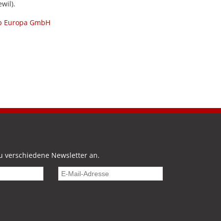
wil).
p Europa GmbH
u verschiedene Newsletter an.