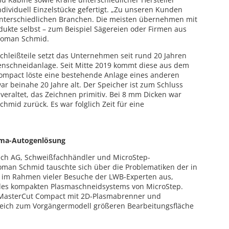
dividuell Einzelstücke gefertigt. „Zu unseren Kunden
nterschiedlichen Branchen. Die meisten übernehmen mit
odukte selbst – zum Beispiel Sägereien oder Firmen aus
 Roman Schmid.
hleißteile setzt das Unternehmen seit rund 20 Jahren
enschneidanlage. Seit Mitte 2019 kommt diese aus dem
ompact löste eine bestehende Anlage eines anderen
war beinahe 20 Jahre alt. Der Speicher ist zum Schluss
veraltet, das Zeichnen primitiv. Bei 8 mm Dicken war
chmid zurück. Es war folglich Zeit für eine
asma-Autogenlösung
ech AG, Schweißfachhändler und MicroStep-
oman Schmid tauschte sich über die Problematiken der in
 im Rahmen vieler Besuche der LWB-Experten aus,
 des kompakten Plasmaschneidsystems von MicroStep.
ne MasterCut Compact mit 2D-Plasmabrenner und
eich zum Vorgängermodell größeren Bearbeitungsfläche