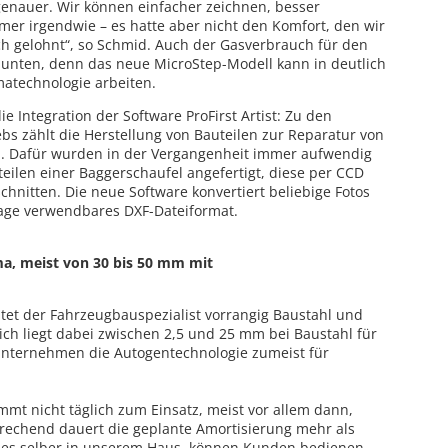
genauer. Wir können einfacher zeichnen, besser
mer irgendwie – es hatte aber nicht den Komfort, den wir
ich gelohnt“, so Schmid. Auch der Gasverbrauch für den
 unten, denn das neue MicroStep-Modell kann in deutlich
matechnologie arbeiten.
e Integration der Software ProFirst Artist: Zu den
bs zählt die Herstellung von Bauteilen zur Reparatur von
 Dafür wurden in der Vergangenheit immer aufwendig
eilen einer Baggerschaufel angefertigt, diese per CCD
hnitten. Die neue Software konvertiert beliebige Fotos
lage verwendbares DXF-Dateiformat.
a, meist von 30 bis 50 mm mit
tet der Fahrzeugbauspezialist vorrangig Baustahl und
ch liegt dabei zwischen 2,5 und 25 mm bei Baustahl für
 Unternehmen die Autogentechnologie zumeist für
t nicht täglich zum Einsatz, meist vor allem dann,
rechend dauert die geplante Amortisierung mehr als
lles selber in unserem Haus, können Kunden bedienen