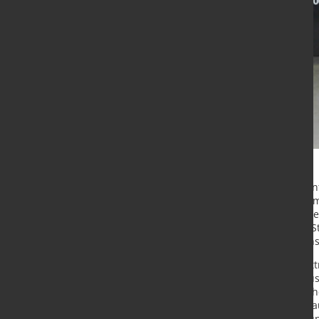
Bad Wörishofen - Das Schweizer 
individuelle Aufbauten für Lkws. Um
musste ein in die Jahre gekommene
Lösung kam aus dem Hause MicroSte
dicker, länger und genauer. Die An
Beim Thema Fahrzeugbau im Forstt
einen Namen gemacht. Kunden aus 
auf den Kleinbetrieb, der im Dörfc
ansässig ist. Vorwiegend Lkw-Aufba
Fachteam. Dabei werden Chassis un