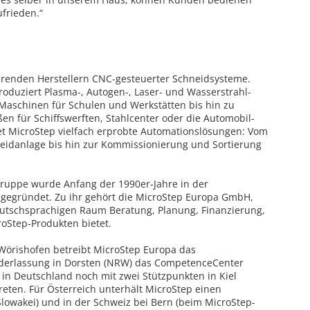
ufrieden.“
ührenden Herstellern CNC-gesteuerter Schneidsysteme.
oduziert Plasma-, Autogen-, Laser- und Wasserstrahl-
Maschinen für Schulen und Werkstätten bis hin zu
n für Schiffswerften, Stahlcenter oder die Automobil-
et MicroStep vielfach erprobte Automationslösungen: Vom
eidanlage bis hin zur Kommissionierung und Sortierung
 Gruppe wurde Anfang der 1990er-Jahre in der
 gegründet. Zu ihr gehört die MicroStep Europa GmbH,
eutschsprachigen Raum Beratung, Planung, Finanzierung,
oStep-Produkten bietet.
Wörishofen betreibt MicroStep Europa das
derlassung in Dorsten (NRW) das CompetenceCenter
 in Deutschland noch mit zwei Stützpunkten in Kiel
treten. Für Österreich unterhält MicroStep einen
 Slowakei) und in der Schweiz bei Bern (beim MicroStep-