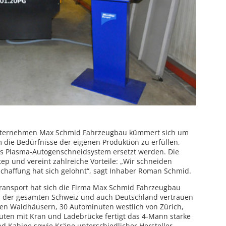
Unternehmen Max Schmid Fahrzeugbau kümmert sich um
 die Bedürfnisse der eigenen Produktion zu erfüllen,
s Plasma-Autogenschneidsystem ersetzt werden. Die
p und vereint zahlreiche Vorteile: „Wir schneiden
schaffung hat sich gelohnt“, sagt Inhaber Roman Schmid.
ransport hat sich die Firma Max Schmid Fahrzeugbau
der gesamten Schweiz und auch Deutschland vertrauen
hen Waldhäusern, 30 Autominuten westlich von Zürich,
uten mit Kran und Ladebrücke fertigt das 4-Mann starke
d Kabine sowie Kräne unterschiedlicher Hersteller