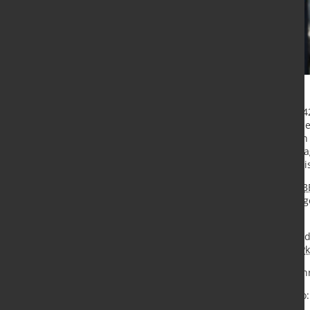
Im Jahr 2024 kamen insgesamt 1.342
(
BEV
)*, Hybrid, Plug-in, Brennstoffz
Gesamtneuzulassungsvolumen von 2
In der Neuzulassungsbilanz 2024 l
um -2,7 Prozent unter dem Ergebnis
Mit einem Elektroantrieb (Elektro (
B
beziehungsweise 20,3 Prozent ausge
Vergleichszeitraum.
Mit 380.609 Elektro (
BEV
)*
Pkw
wurde
neu zugelassen. Die Elektro (
BEV
)
P
*
BEV
=
Battery Electric Vehicle
, Fah
Quelle:
Kraftfahrtbundesamt
/ Foto: