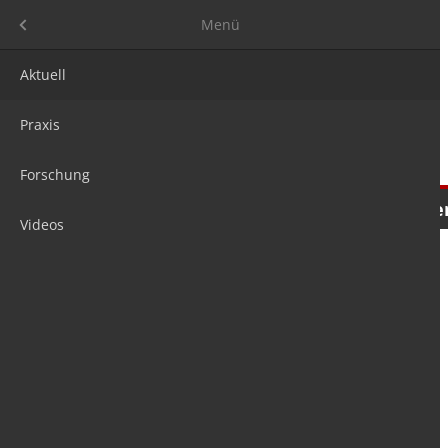
Menü
Menü
Aktuell
Praxis
Forschung
Nachrichten
Meinungen
Tre
Videos
is