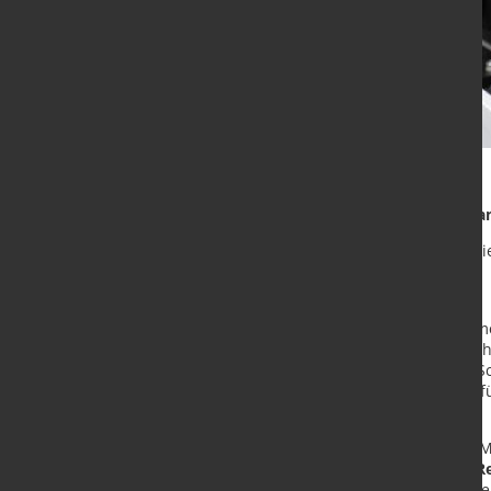
Intelligente Technik – individuell 
Die IMS-Lösung ist modular konzipie
Anforderungen anpassen:
Variable C-Rahmen-Größen
Integration von Temperaturm
Eigenentwickelte Röntgentech
Echtzeit-Visualisierung und S
Integriertes Bewertungstool fü
definierter Kriterien
Mit dieser Innovation unterstützt
Reduzierung von Ausschuss und R
wachsender Qualitätsanforderungen 