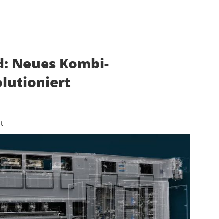
: Neues Kombi-
lutioniert
e
t