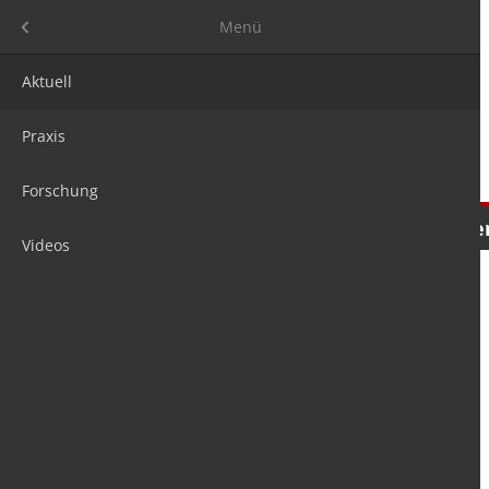
Menü
Menü
Aktuell
Praxis
Forschung
Nachrichten
Meinungen
Tre
Videos
is