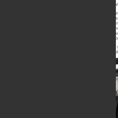
Das System überzeugt durch eine Vie
Kontinuierliche Dickenmessun
Optional integrierte Planhei
Ermittlung von Breite, Keil- u
Online-Erkennung periodische
Zeilenkameras und LED-Bele
Intelligente Fehlerklassifikat
Die Bandunterseite wird durch ein
flexible Lösung für individuelle Pr