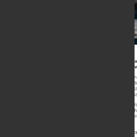
Doppelte Präzision auf engstem Ra
Inspektionssystem für Warmwalz
Die IMS Messsysteme GmbH setzt ne
Warmwalzprozessen: Als erster Anb
hochentwickelte Systeme – die XR 
surcon 2D Oberflächen-Inspektions
Ein klarer Vorteil für bestehende W
den räumlichen Gegebenheiten sche
Dickenmessung und Oberflächenprüf
zusätzlichen Platzbedarf.
Höchste Präzision – lückenlos dok