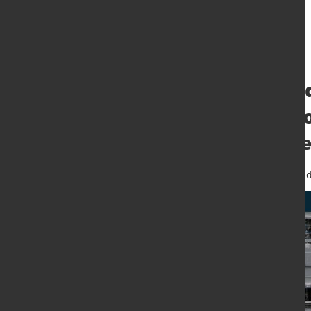
Zukunftsweisend
Messsystem revo
Warmwalzwerk
28. Apr. 2025
von Hubert Hunscheid