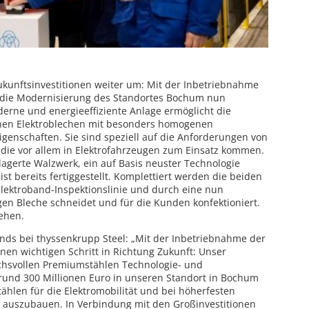
Zukunftsinvestitionen weiter um: Mit der Inbetriebnahme
st die Modernisierung des Standortes Bochum nun
erne und energieeffiziente Anlage ermöglicht die
nnen Elektroblechen mit besonders homogenen
enschaften. Sie sind speziell auf die Anforderungen von
 die vor allem in Elektrofahrzeugen zum Einsatz kommen.
elagerte Walzwerk, ein auf Basis neuster Technologie
 ist bereits fertiggestellt. Komplettiert werden die beiden
lektroband-Inspektionslinie und durch eine nun
igen Bleche schneidet und für die Kunden konfektioniert.
gehen.
nds bei thyssenkrupp Steel: „Mit der Inbetriebnahme der
inen wichtigen Schritt in Richtung Zukunft: Unser
uchsvollen Premiumstählen Technologie- und
 rund 300 Millionen Euro in unseren Standort in Bochum
tählen für die Elektromobilität und bei höherfesten
auszubauen. In Verbindung mit den Großinvestitionen