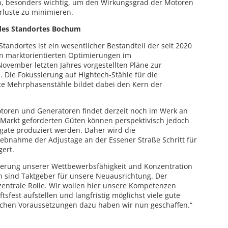
n, besonders wichtig, um den Wirkungsgrad der Motoren
luste zu minimieren.
 des Standortes Bochum
andortes ist ein wesentlicher Bestandteil der seit 2020
n marktorientierten Optimierungen im
ovember letzten Jahres vorgestellten Pläne zur
Die Fokussierung auf Hightech-Stähle für die
ste Mehrphasenstähle bildet dabei den Kern der
otoren und Generatoren findet derzeit noch im Werk an
m Markt geforderten Güten können perspektivisch jedoch
gate produziert werden. Daher wird die
ebnahme der Adjustage an der Essener Straße Schritt für
gert.
gerung unserer Wettbewerbsfähigkeit und Konzentration
n sind Taktgeber für unsere Neuausrichtung. Der
zentrale Rolle. Wir wollen hier unsere Kompetenzen
sfest aufstellen und langfristig möglichst viele gute
lichen Voraussetzungen dazu haben wir nun geschaffen.“