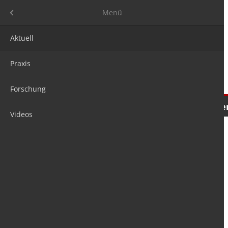
Menü
Menü
Aktuell
Praxis
Forschung
Nachrichten
Meinungen
Tre
Videos
is