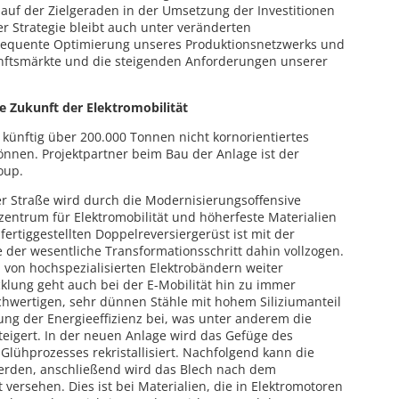
auf der Zielgeraden in der Umsetzung der Investitionen
er Strategie bleibt auch unter veränderten
sequente Optimierung unseres Produktionsnetzwerks und
unftsmärkte und die steigenden Anforderungen unserer
e Zukunft der Elektromobilität
d künftig über 200.000 Tonnen nicht kornorientiertes
önnen. Projektpartner beim Bau der Anlage ist der
oup.
er Straße wird durch die Modernisierungsoffensive
entrum für Elektromobilität und höherfeste Materialien
fertiggestellten Doppelreversiergerüst ist mit der
ie der wesentliche Transformationsschritt dahin vollzogen.
von hochspezialisierten Elektrobändern weiter
lung geht auch bei der E-Mobilität hin zu immer
chwertigen, sehr dünnen Stähle mit hohem Siliziumanteil
ng der Energieeffizienz bei, was unter anderem die
teigert. In der neuen Anlage wird das Gefüge des
lühprozesses rekristallisiert. Nachfolgend kann die
werden, anschließend wird das Blech nach dem
 versehen. Dies ist bei Materialien, die in Elektromotoren