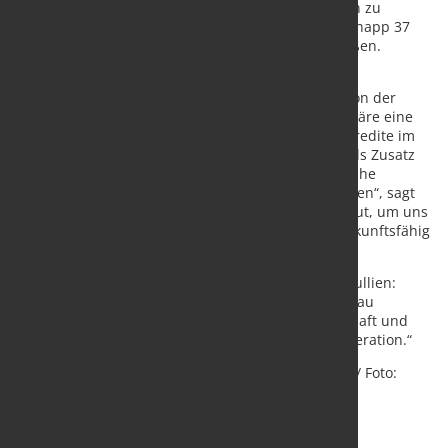
Wohnungsmangel in vielen deutschen Großstädten zu
mildern. Über zehn Jahre sollen daher zusätzlich knapp 37
Milliarden Euro in den sozialen Wohnungsbau fließen.
Finanziert werden könnte dieser Bedarf mit einem
Infrastrukturfonds, der wie ein Sondervermögen von der
Schuldenbremse ausgenommen wäre. Alternativ wäre eine
„Goldene Regel“ denkbar, die dem Staat erlaubt, Kredite im
Umfang der Investitionen aufzunehmen, und die als Zusatz
zur Schuldenbremse formuliert würde. „Die deutsche
Wirtschaft steht vor gigantischen Herausforderungen“, sagt
IW-Direktor Michael Hüther. „Wir brauchen jetzt Mut, um uns
vom Stückwerk zu verabschieden und das Land zukunftsfähig
zu machen.“
Zu Schnelligkeit rät auch IMK-Direktor Sebastian Dullien:
„Wenn wir erfolgreich Tempo machen, ist der Umbau
schneller geschafft. Davon profitieren auch Wirtschaft und
Beschäftigte – und natürlich auch die nächste Generation.“
Quelle:
Institut der deutschen Wirtschaft Köln e.V.
/ Foto:
marketSTEEL