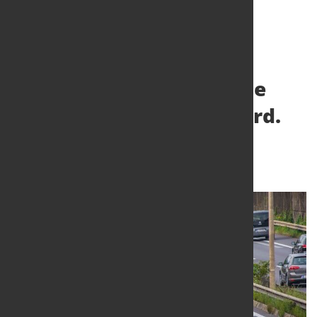
Zukunftsfähige deutsche
Wirtschaft kostet 600 Mrd.
Euro
14. Mai 2024
von Hubert Hunscheidt