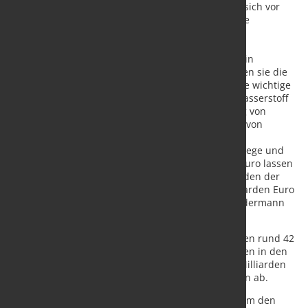
Milliarden Euro, die den Kommunen helfen, sich vor
extremem Wetter zu schützen, beispielsweise
Starkregen oder Hitze.
Rund 200 Milliarden Euro veranschlagen die
Wissenschaftler für öffentliche Investitionen in
Klimaschutz. Als größten Einzelposten machen sie die
energetische Gebäudesanierung aus. Weitere wichtige
Aufgaben sind der Netzausbau für Strom, Wasserstoff
und Wärme, die Erzeugung und Speicherung von
Erneuerbaren Energien sowie die Förderung von
Energieeffizienz und Innovationen.
Rund 127 Milliarden Euro sind für Verkehrswege und
ÖPNV vorgesehen: Mit knapp 60 Milliarden Euro lassen
sich das Schienennetz, für weitere 28 Milliarden der
ÖPNV modernisieren und erweitern. 39 Milliarden Euro
sind notwendig, um die Fernstraßen auf Vordermann
zu bringen.
Für Bildungsinfrastruktur veranschlagen die Autoren rund 42
Milliarden Euro, davon sollen rund sieben Milliarden in den
Ausbau von Ganztagsschulen fließen. Weitere 35 Milliarden
Euro decken den Sanierungsbedarf an Hochschulen ab.
Schließlich sehen IMK und IW Investitionsbedarf, um den