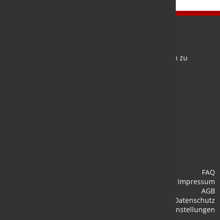
Newsletter
Bleiben Sie auf dem Laufenden und melden Sie sich zu
verschiedene Newsletter an.
Anmelden
FAQ
Impressum
AGB
Datenschutz
Cookie-Einstellungen