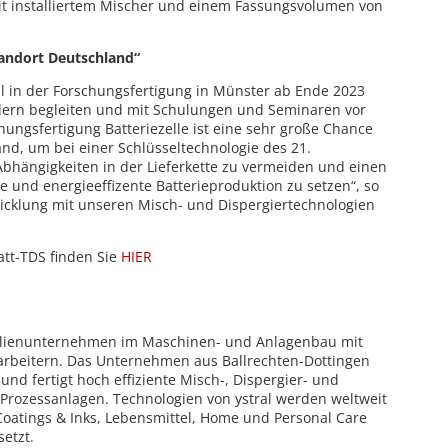
it installiertem Mischer und einem Fassungsvolumen von
tandort Deutschland“
al in der Forschungsfertigung in Münster ab Ende 2023
ellern begleiten und mit Schulungen und Seminaren vor
chungsfertigung Batteriezelle ist eine sehr große Chance
and, um bei einer Schlüsseltechnologie des 21.
Abhängigkeiten in der Lieferkette zu vermeiden und einen
e und energieeffizente Batterieproduktion zu setzen“, so
icklung mit unseren Misch- und Dispergiertechnologien
att-TDS finden Sie
HIER
amilienunternehmen im Maschinen- und Anlagenbau mit
arbeitern. Das Unternehmen aus Ballrechten-Dottingen
t und fertigt hoch effiziente Misch-, Dispergier- und
rozessanlagen. Technologien von ystral werden weltweit
oatings & Inks, Lebensmittel, Home und Personal Care
setzt.