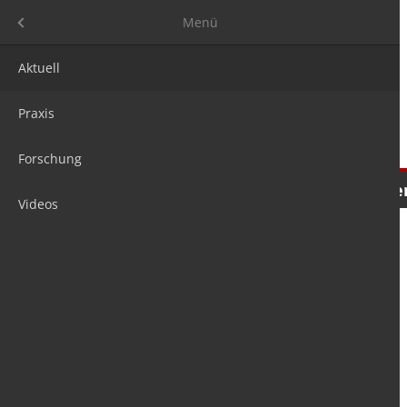
Menü
Menü
Aktuell
Praxis
Forschung
Nachrichten
Meinungen
Tre
Videos
is