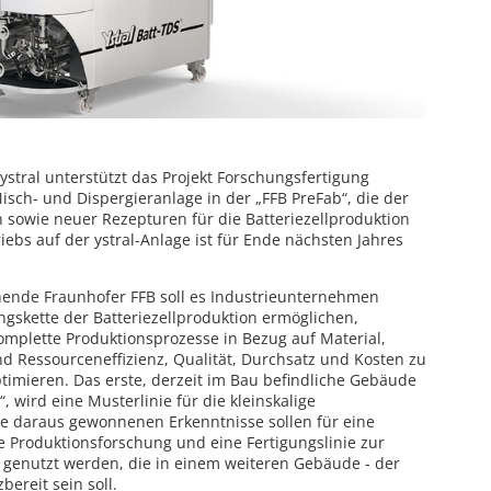
tral unterstützt das Projekt Forschungsfertigung
Misch- und Dispergieranlage in der „FFB PreFab“, die der
sowie neuer Rezepturen für die Batteriezellproduktion
iebs auf der ystral-Anlage ist für Ende nächsten Jahres
hende Fraunhofer FFB soll es Industrieunternehmen
gskette der Batteriezellproduktion ermöglichen,
omplette Produktionsprozesse in Bezug auf Material,
nd Ressourceneffizienz, Qualität, Durchsatz und Kosten zu
timieren. Das erste, derzeit im Bau befindliche Gebäude
, wird eine Musterlinie für die kleinskalige
Die daraus gewonnenen Erkenntnisse sollen für eine
ge Produktionsforschung und eine Fertigungslinie zur
n genutzt werden, die in einem weiteren Gebäude - der
bereit sein soll.