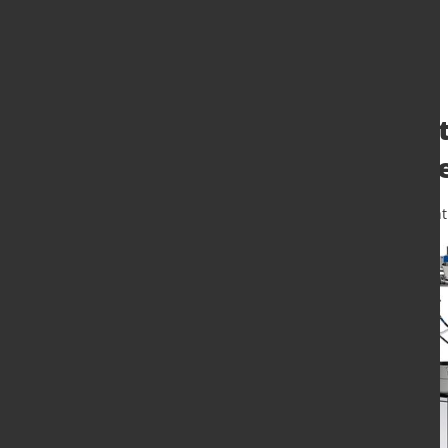
ystral kooperier
der Forschungsfe
29. Nov. 2022
von Angelika Albrecht