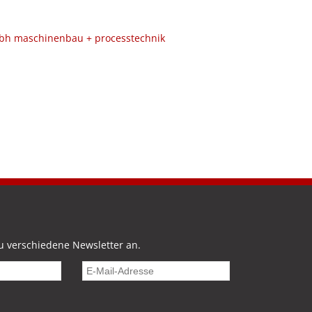
mbh maschinenbau + processtechnik
u verschiedene Newsletter an.