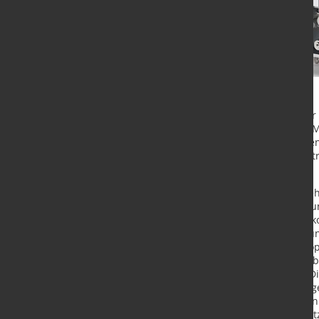
Der Maschinen- und Anlagenbauer ys
Batteriezelle in Münster mit einer 
Erprobung von Fertigungsprozessen 
dienen soll. Ein Beginn des Testbetr
geplant.
Die im Rahmen des Projekts entste
entlang der gesamten Wertschöpfun
ausgewählte Prozessschritte oder k
Produktionstechnologie, Energie- u
erproben und für ihre Zwecke zu op
der Fraunhofer FFB, die „FFB PreFab“
Batteriezellproduktion enthalten. 
Erprobungslinie für die mittelskali
großskaligen Batteriezellproduktio
„FFB Fab“ - ab dem Jahr 2025 einsatz