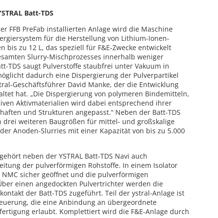
YSTRAL Batt-TDS
er FFB PreFab installierten Anlage wird die Maschine
ergiersystem für die Herstellung von Lithium-Ionen-
n bis zu 12 L, das speziell für F&E-Zwecke entwickelt
esamten Slurry-Mischprozesses innerhalb weniger
tt-TDS saugt Pulverstoffe staubfrei unter Vakuum in
möglicht dadurch eine Dispergierung der Pulverpartikel
stral-Geschäftsführer David Manke, der die Entwicklung
altet hat. „Die Dispergierung von polymeren Bindemitteln,
siven Aktivmaterialien wird dabei entsprechend ihrer
chaften und Strukturen angepasst.“ Neben der Batt-TDS
n drei weiteren Baugrößen für mittel- und großskalige
der Anoden-Slurries mit einer Kapazität von bis zu 5.000
b gehört neben der YSTRAL Batt-TDS Navi auch
itung der pulverförmigen Rohstoffe. In einem Isolator
e NMC sicher geöffnet und die pulverförmigen
ber einen angedockten Pulvertrichter werden die
ntakt der Batt-TDS zugeführt. Teil der ystral-Anlage ist
Steuerung, die eine Anbindung an übergeordnete
rtigung erlaubt. Komplettiert wird die F&E-Anlage durch