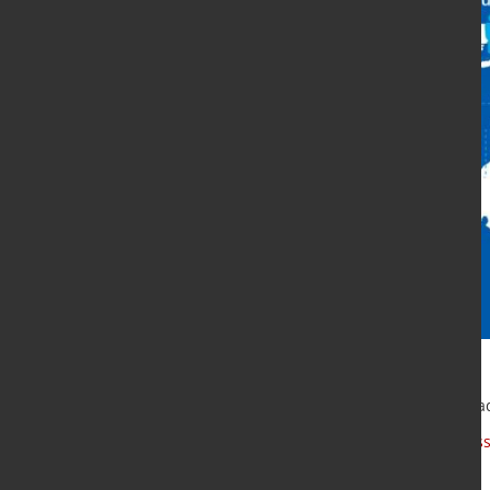
Die Edition steht
hier
zum Download 
Quelle und Grafiken:
Worldsteel Ass