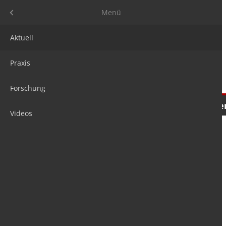
Menü
Menü
Aktuell
Praxis
Forschung
Nachrichten
Meinungen
Tre
Videos
is