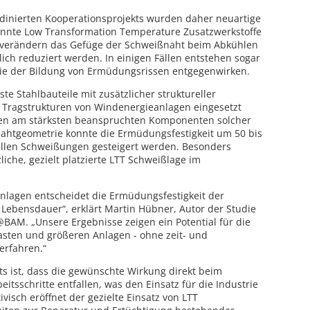
inierten Kooperationsprojekts wurden daher neuartige
nnte Low Transformation Temperature Zusatzwerkstoffe
en verändern das Gefüge der Schweißnaht beim Abkühlen
ch reduziert werden. In einigen Fällen entstehen sogar
ie der Bildung von Ermüdungsrissen entgegenwirken.
e Stahlbauteile mit zusätzlicher struktureller
d Tragstrukturen von Windenergieanlagen eingesetzt
den am stärksten beanspruchten Komponenten solcher
ahtgeometrie konnte die Ermüdungsfestigkeit um 50 bis
llen Schweißungen gesteigert werden. Besonders
liche, gezielt platzierte LTT Schweißlage im
nlagen entscheidet die Ermüdungsfestigkeit der
Lebensdauer“, erklärt Martin Hübner, Autor der Studie
M. „Unsere Ergebnisse zeigen ein Potential für die
asten und größeren Anlagen - ohne zeit- und
erfahren.“
ts ist, dass die gewünschte Wirkung direkt beim
itsschritte entfallen, was den Einsatz für die Industrie
visch eröffnet der gezielte Einsatz von LTT