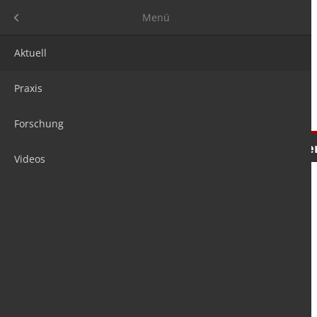
Menü
Menü
Aktuell
Praxis
Forschung
Nachrichten
Meinungen
Tre
Videos
is