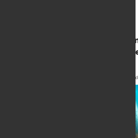
Windenergie: In
verlängern die 
Türmen
24. Juni 2026
von Hubert Hunscheid