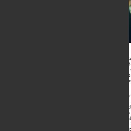
Schweißnähte gehören zu den beson
Windenergieanlagen. Forschende de
(BAM) haben nun gezeigt, dass spez
erhöhen können. In Untersuchungen 
Ausführung und Nahtgeometrie um 
Schweißungen.
Offshore Windanlagen bestehen aus
extremen Belastungen durch Wind u
Beanspruchungen, die besonders die
hochfesten Stählen als kritischer 
Werkstoffgefüge verändert und sch
Sicherheitsgründen dürfen entspre
bislang nur eingeschränkt ausschö