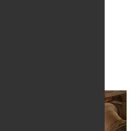
Weltweite
Rohstahlproduktion im
Oktober nahezu
unverändert
20. Dez. 2022
von Hubert Hunscheidt