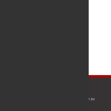
Newsletter
Bleiben Sie auf dem Laufenden und melden Sie sich zu
verschiedene Newsletter an.