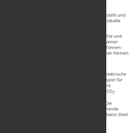
kann nun die gesamte Prozesskette vom
Elektrolichtbogenofen bis zu den
Wärmebehandlungseinrichtungen elektrisch dargestellt und
den Kunden hochwertigste, emissionsarme Stahlprodukte
angeboten werden.
Das Werk in St-Joseph-de-Sorel ist auf Werkzeugstähle und
hochwertige Konstruktionsstähle spezialisiert. Mit seiner
2000-Tonnen-Freiformpresse und der neuen 6700-Tonnen-
Presse kann das Werk Werkstücke unterschiedlichster Formen
und Größen nach Kundenwunsch schmieden und
wärmebehandeln.
Olivier Lebrun, CTO Swiss Steel Group: «Der erste elektrische
Schmiedeofen in unserer Gruppe ist ein Paradebeispiel für
‚Forging the future’. Er ebnet den Weg für die weitere
Elektrifizierung grösserer Öfen, womit wir unseren CO
-
2
Fussabdruck gemäss Dekarbonisierungs-Roadmap
kontinuierlich und nachhaltig reduzieren werden. Die
Umstellung der Ofentechnologie ist eine bahnbrechende
Ingenieursleistung und setzt den Standard für die Swiss Steel
Group und die gesamte Stahlbranche.»
Quelle und Foto:
Swiss Steel Holding AG