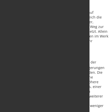
Der erste Schmiedeofen der Swiss Steel Group ist auf
elektrische Beheizung umgestellt. Es war dies zugleich die
erste derartige Installation weltweit und ein weiterer,
innovativer Meilenstein, den Swiss Steel Group am Weg zur
nachhaltigen Transformation der Stahlerzeugung setzt. Allein
durch die Elektrifizierung des Schmiedeofens können im Werk
Finkl Steel-Sorel bis zu 3.000 t Treibhausgase im Jahr
eingespart werden.
Höhere Energieeffizienz und Verfügbarkeit
Neben der Reduktion der CO
-Emissionen sind mit der
2
Umstellung von Erdgas auf Strom auch Ertragssteigerungen
und Einsparungen beim Energieverbrauch verbunden. Die
Modellierungen ergaben zum Beispiel eine deutliche
Verringerung der Wärmeverluste und somit eine höhere
Energieeffizienz. Auch mit einem stabileren Prozess, einer
Verbesserung der Anlagenverfügbarkeit und einem
geringeren Wartungsaufwand wird gerechnet. Ein weiterer
Vorteil ergibt sich aufgrund der Reduzierung der
Stahloxidation im Ofen: Elektrisch beheizt entsteht weniger
Zunder und damit Materialverlust.