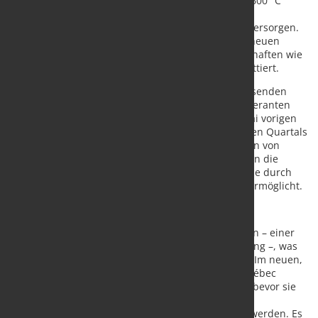
Heizelemente verbaut, die Temperaturen bis zu 1.600 °C
standhalten. Ausserdem wurden neue elektrische
Steuerungen installiert, die den Ofen mit 1,4 MW versorgen.
Eine weitere Innovation ist die Verwendung eines neuen
Feuerfestmaterials, das die gleichen Isoliereigenschaften wie
Keramikwolle aufweist, aber keine Schadstoffe emittiert.
Die Arbeiten am Projekt begannen 2022 mit umfassenden
Vorstudien, Anfang 2025 konnten die externen Lieferanten
beauftragt werden. Die Bauarbeiten wurden im Mai vorigen
Jahres gestartet und waren bis zum Ende des dritten Quartals
abgeschlossen. Inbetriebnahme und Tests erfolgten von
September bis November, die offizielle Übergabe an die
Produktion im Dezember 2025. Dieses Projekt wurde durch
die finanzielle Unterstützung der Provinz Quebec ermöglicht.
Elektrifizierte Prozesskette
Die Anlage wird zu 100 % mit Wasserkraft betrieben – einer
der emissionsärmsten Formen der Energieerzeugung –, was
die Umweltbilanz des Standorts weiter verbessert. Im neuen,
elektrischen Schmiedeofen bei Finkl Steel-Sorel Québec
können bis zu 40 t schwere Blöcke erhitzt werden, bevor sie
auf einer ebenfalls vor kurzem erneuerten Presse
geschmiedet und anschliessend weiterbearbeitet werden. Es