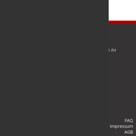
Newsletter
Bleiben Sie auf dem Laufenden und melden Sie sich zu
verschiedene Newsletter an.
Anmelden
FAQ
Impressum
AGB