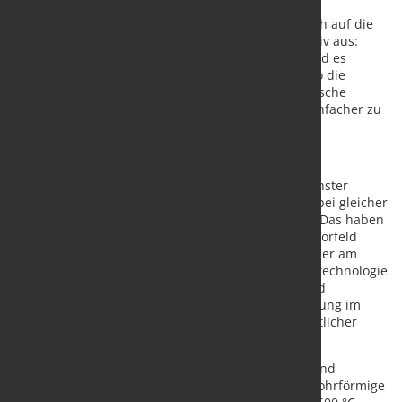
Die Umstellung der Ofentechnologie wirkt sich auch auf die
Gesundheit und Sicherheit der Beschäftigten positiv aus:
Elektrische Wärmeöfen sind sicherer im Betrieb und es
herrscht eine bessere Luftqualität im Werk, ebenso die
Staubbelastung ist niedriger. Zudem ist der elektrische
Schmiedeofen sicherer in der Handhabung und einfacher zu
warten.
Gleiche Leistung, höchste Qualität
Alle diese Vorteile werden unter Beibehaltung höchster
Qualitätsstandards (Temperaturhomogenität etc.) bei gleicher
Heizleistungen wie im gasbefeuerten Ofen erzielt. Das haben
schon Simulationen und Machbarkeitsstudien im Vorfeld
ergeben, die in Zusammenarbeit mit Wissenschaftler am
Forschungslehrstuhl der ETS-Universität (École de technologie
supérieure) in Montreal erarbeitet wurden. Sie sind
spezialisiert auf die angewandte Lehre und Forschung im
Ingenieurswesen sowie auf den Transfer fortschrittlicher
Technologien an Unternehmen.
Im Rahmen der Umstellung wurden alle Brenner und
erdgasbezogenen Komponenten entfernt und 36 rohrförmige