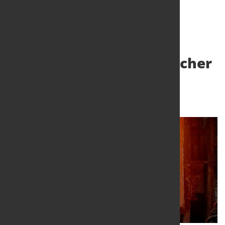
Weltweit erster elektrischer
Schmiedeofen
31. März 2026
von Hubert Hunscheidt