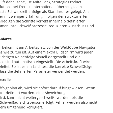
ft dabei sehr“, ist Anita Beck, Strategic Product
utions bei Fronius International, überzeugt. „Im
beste Schweißreihenfolge als Standard festgelegt. Alle
der mit weniger Erfahrung – folgen der strukturierten,
ledigen die Schritte korrekt innerhalb definierter
ehmen ihre Schweißprozesse, reduzieren Ausschuss und
niert’s
r bekommt am Arbeitsplatz von der WeldCube-Navigator-
s wie zu tun ist. Auf einem extra Bildschirm wird jeder
richtigen Reihenfolge visuell dargestellt und die
s sind automatisch eingestellt. Die Arbeitskraft wird
itet. So ist es ein Leichtes, die korrekte Schweißfolge
 dass die definierten Parameter verwendet werden.
ntrolle
ßfolgeplan ab, wird sie sofort darauf hingewiesen. Wenn
vant definiert wurden, eine Abweichung
wird, kann nicht weitergeschweißt werden, bis die
 Schweißaufsichtsperson erfolgt. Fehler werden also nicht
ndern umgehend korrigiert.