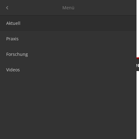
Menü
Menü
Aktuell
Praxis
Forschung
Nachrichten
Meinungen
Tre
Videos
is