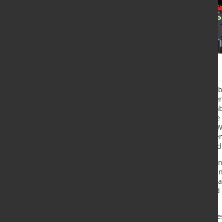
Fehlerfrei und effizient schweißen 
integrierter Guidance-Funktion, bebi
voreinstellbaren Schweißparametern
WeldCube Navigator zum perfekt a
Zusammenspiel mit dem Dual Wire F
unterschiedliche Drahtspulen zu. W
Qualität der Ergebnisse überzeugen 
neue Navigator Software unverbindl
Fehler passieren - und sie sind men
Schweißverbindungen allerdings en
Gesamtproduktivität und -qualität 
Lösung zur Qualitätssicherung und
Fachkräftemangel zu begegnen.
Schweißfehler im Produktionsprozes