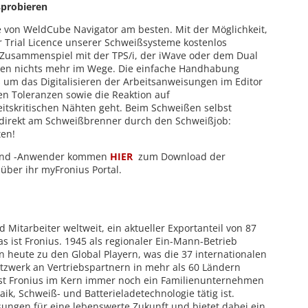
sprobieren
ile von WeldCube Navigator am besten. Mit der Möglichkeit,
r Trial Licence unserer Schweißsysteme kostenlos
 Zusammenspiel mit der TPS/i, der iWave oder dem Dual
en nichts mehr im Wege. Die einfache Handhabung
s um das Digitalisieren der Arbeitsanweisungen im Editor
en Toleranzen sowie die Reaktion auf
itskritischen Nähten geht. Beim Schweißen selbst
 direkt am Schweißbrenner durch den Schweißjob:
ten!
 und -Anwender kommen
HIER
zum Download der
ber ihr myFronius Portal.
 Mitarbeiter weltweit, ein aktueller Exportanteil von 87
as ist Fronius. 1945 als regionaler Ein-Mann-Betrieb
heute zu den Global Playern, was die 37 internationalen
tzwerk an Vertriebspartnern in mehr als 60 Ländern
ist Fronius im Kern immer noch ein Familienunternehmen
aik, Schweiß- und Batterieladetechnologie tätig ist.
sungen für eine lebenswerte Zukunft und bietet dabei ein