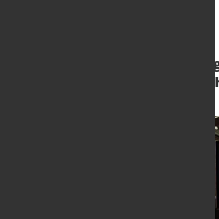
Weld Sequencing
gewünschten Sch
3. Apr. 2024
von Angelika Albrecht