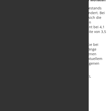
Im August 2024 blieb die Reichweite des Auftragsbestands
mit 7,3 Monaten im Vergleich zum Juli 2024 unverändert. Bei
den Herstellern von Investitionsgütern verringerte sich die
Reichweite von 9,9 Monaten auf 9,8 Monate. Bei den
Herstellern von Vorleistungsgütern blieb sie konstant bei 4,1
Monaten. Bei den Konsumgütern stieg die Reichweite von 3,5
Monaten im Juli 2024 auf 3,6 Monate im August.
Die Reichweite gibt an, wie viele Monate die Betriebe bei
gleichbleibendem Umsatz ohne neue Auftragseingänge
theoretisch produzieren müssten, um die vorhandenen
Aufträge abzuarbeiten. Sie wird als Quotient aus aktuellem
Auftragsbestand und mittlerem Umsatz der vergangenen
zwölf Monate berechnet.
Quelle:
Statistisches Bundesamt
/ Foto: marketSTEEL