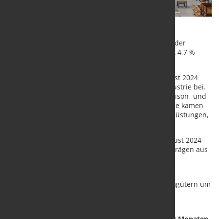
Im Vergleich zum Vorjahresmonat August 2023 lag der
Auftragsbestand im August 2024 kalenderbereinigt 4,7 %
niedriger.
Zum Rückgang des Auftragsbestands trug im August 2024
überwiegend die Entwicklung in der Automobilindustrie bei.
In der Kfz-Herstellung ging der Auftragsbestand saison- und
kalenderbereinigt um 6,4 % zurück. Positive Impulse kamen
aus dem Bereich Herstellung von elektrischen Ausrüstungen,
hier stieg der Auftragsbestand um 1,5 %.
Die offenen Aufträge aus dem Inland fielen im August 2024
gegenüber Juli 2024 um 0,6 %, der Bestand an Aufträgen aus
dem Ausland um 1,1 %.
Bei den Herstellern von Investitionsgütern ging der
Auftragsbestand um 1,4 % zurück, bei den Konsumgütern um
0,8 %. Im Bereich der Vorleistungsgüter wuchs der
Auftragsbestand um 0,6 %.
Reichweite des Auftragsbestands konstant bei 7,3 Monaten