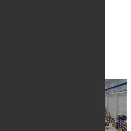
Weiterhin sinkender
Auftragsbestand in der
deutschen Industrie
17. Okt. 2024
von Hubert Hunscheidt