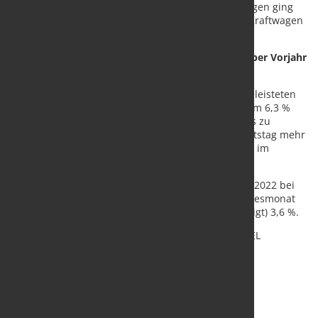
jeweils 0,9 % knapp unter dem Durchschnitt. Dagegen ging
die Zahl der Beschäftigten in der Herstellung von Kraftwagen
und Kraftwagenteilen um 0,8 % zurück.
Geleistete Arbeitsstunden sowie Entgelte gegenüber Vorjahr
gestiegen
Die im August 2022 im Verarbeitenden Gewerbe geleisteten
Arbeitsstunden nahmen gegenüber August 2021 um 6,3 %
auf 654 Millionen Stunden zu. Hierbei ist allerdings zu
berücksichtigen, dass der August 2022 einen Arbeitstag mehr
hatte als der Vorjahresmonat (außer in Bayern und im
Saarland).
Die Entgelte für die Beschäftigten lagen im August 2022 bei
rund 23,8 Milliarden Euro. Gegenüber dem Vorjahresmonat
war das ein Anstieg um nominal (nicht preisbereinigt) 3,6 %.
Quelle:
Statistisches Bundesamt
/ Foto: marketSTEEL