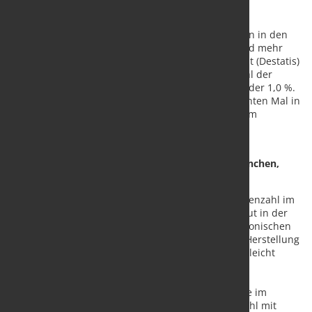
Ende August 2022 waren gut 5,5 Millionen Personen in den
Betrieben des Verarbeitenden Gewerbes mit 50 und mehr
Beschäftigten tätig. Wie das Statistische Bundesamt (Destatis)
nach vorläufigen Ergebnissen mitteilt, stieg die Zahl der
Beschäftigten gegenüber August 2021 um 53 500 oder 1,0 %.
Damit wuchs die Beschäftigtenzahl bereits zum achten Mal in
Folge gegenüber dem jeweiligen Vorjahresmonat. Im
Vergleich zum Juli 2022 erhöhte sich die Zahl der
Beschäftigten um 24 200 oder 0,4 %.
Anhaltende Zuwächse in den meisten großen Branchen,
leichter Rückgang in der Automobilindustrie
Deutlich überdurchschnittlich stieg die Beschäftigtenzahl im
August 2022 gegenüber dem Vorjahresmonat erneut in der
Herstellung von Datenverarbeitungsgeräten, elektronischen
und optischen Erzeugnissen (+4,1 %) sowie in der Herstellung
von elektrischen Ausrüstungen (+3,9 %). Weiterhin leicht
überdurchschnittlich waren die Zuwächse in der
Metallerzeugung und -bearbeitung (+1,3 %). In der
Herstellung von Nahrungs- und Futtermitteln sowie im
Maschinenbau lag der Anstieg der Beschäftigtenzahl mit