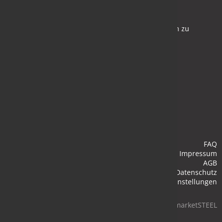
Newsletter
Bleiben Sie auf dem Laufenden und melden Sie sich zu
verschiedene Newsletter an.
Anmelden
FAQ
Impressum
AGB
Datenschutz
Cookie-Einstellungen
© 2026 marketSTEEL