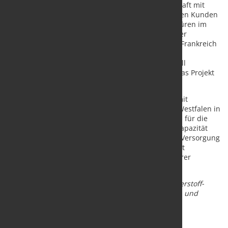
„Das Projekt wird nicht nur unsere gute Partnerschaft mit
ArcelorMittal – einem unserer größten französischen Kunden
– fördern. Die Umsetzung wird uns auch weitere Türen im
Wasserstoff-Markt öffnen und unsere Position in der
Industrie, nicht nur in Frankreich, weiter stärken.“ Frankreich
ist derzeit ein zentraler Auslandsmarkt des
Familienunternehmens aus Münster. Insgesamt will
Westfalen einen zweistelligen Millionenbetrag in das Projekt
investieren.
Neben der Wasserstoff-Produktion, die zukünftig mit
erneuerbarer Energie versorgt wird, beabsichtigt Westfalen in
der Nähe auch eine neue Wasserstoff-Abfüllstation für die
Trailer- und Zylinderabfüllung zu errichten. „Die Kapazität
des Elektrolyseurs ist so angelegt, dass neben der Versorgung
des Stahlwerks auch weitere Mengen für den Markt
bereitstehen“, sagt Westfalen France Geschäftsführer
Benjamin Bugeat.
Bildtext (v.l.):
Freuen sich auf die langfristige Wasserstoff-
Kooperation: Westfalen-CEO Dr. Thomas Perkmann und
Matthieu Jehl, CEO ArcelorMittal France.
Quelle und Foto:
Westfalen AG