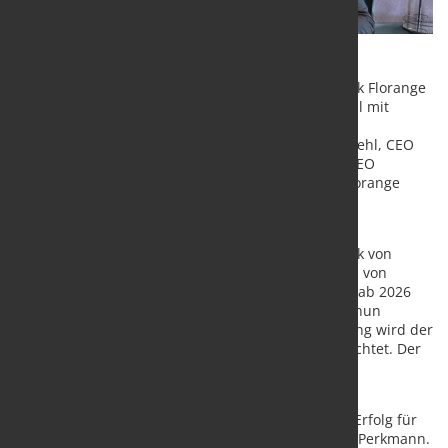
Die Produktionsanlage soll ab Januar 2026 das Werk Florange
des internationalen Stahlproduzenten ArcelorMittal mit
umweltfreundlichem Wasserstoff versorgen. Eine
entsprechende Kooperation ist jetzt von Matthieu Jehl, CEO
ArcelorMittal France, und Dr. Thomas Perkmann, CEO
Westfalen-Gruppe, am ArcelorMittal-Standort in Florange
vereinbart worden.
Bereits seit 2010 versorgt die französische
Tochtergesellschaft Westfalen France das Stahlwerk von
ArcelorMittal mit Wasserstoff, der bislang auf Basis von
Erdgas gewonnen wird. Diese Lieferungen werden ab 2026
mit der Inbetriebnahme des neuen Elektrolyseurs nun
umweltfreundlich ersetzt. Für die direkte Versorgung wird der
Elektrolyseur auf dem Gelände des Stahlwerks errichtet. Der
jetzt neu geschlossene Liefervertrag zwischen den
Unternehmen läuft bis in die 2040er-Jahre.
„Die Vereinbarung mit ArcelorMittal ist ein großer Erfolg für
unsere Unternehmensgruppe“, betont Dr. Thomas Perkmann.