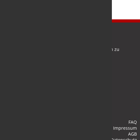
Newsletter
Bleiben Sie auf dem Laufenden und melden Sie sich zu
verschiedene Newsletter an.
Anmelden
FAQ
Impressum
AGB
Datenschutz