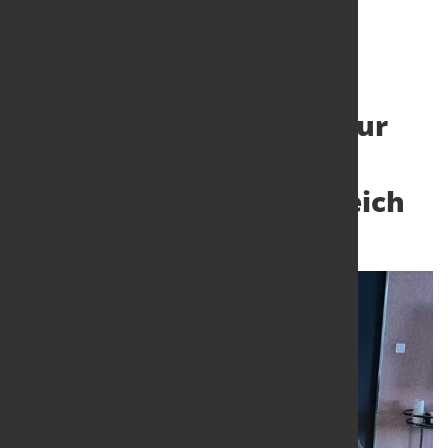
Wasserstoff-Elektrolyseur
für die Versorgung von
ArcelorMittal in Frankreich
8. Juli 2024
von Hubert Hunscheidt