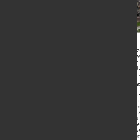
Neben der Überprüfung des Abhitze
135 Metern höchste Esse auf dem W
wechselte sechs Wärmetauscher in d
auf die zweite Ausbaustufe der In
20.000 Hamburger Haushalten mit C
Höchste Ansprüche an die Qualität
"Mit dem Stillstand haben wir insges
Produktionsanlagen und die weite
investiert, davon 59 Mio. € in dies
(COO) Heiko Arnold. Die Dauer des S
dem ursprünglichen Plan. Ungünsti
bestimmte Kranarbeiten verzögerten
Außerbetriebsetzung festgestellt w
„Bei Qualität und Sicherheit der I