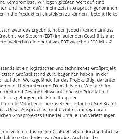
ne Kompromisse. Wir legen größten Wert auf eine
eiten und haben dafür mehr Zeit in Anspruch genommen,
r in die Produktion einsteigen zu können“, betont Heiko
lasten zwar das Ergebnis, haben jedoch keinen Einfluss
Ergebnis vor Steuern (EBT) im laufenden Geschäftsjahr:
et weiterhin ein operatives EBT zwischen 500 Mio. €
tands ist ein logistisches und technisches Großprojekt,
letzten Großstillstand 2019 begonnen haben. In der
er auf dem Werksgelände für das Projekt tätig, darunter
nehmen, Lieferanten und Dienstleistern. Wie auch im
herheit und Gesundheitsschutz höchste Priorität bei
 ist es gelungen, die Einhaltung der
 für alle Mitarbeiter umzusetzen“, erläutert Axel Brand,
is. „Unser Anspruch ist und bleibt es, im regulären
chen Großprojektes keinerlei Unfälle und Verletzungen
n in vielen industriellen Großbetrieben durchgeführt, so
roduktionsstandorten von Aurubis. Auch für den