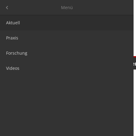
Menü
Menü
Aktuell
Praxis
Forschung
Nachrichten
Meinungen
Tre
Videos
is