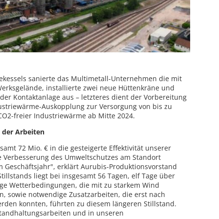
kessels sanierte das Multimetall-Unternehmen die mit
erksgelände, installierte zwei neue Hüttenkräne und
er Kontaktanlage aus – letzteres dient der Vorbereitung
dustriewärme-Auskopplung zur Versorgung von bis zu
O2-freier Industriewärme ab Mitte 2024.
 der Arbeiten
amt 72 Mio. € in die gesteigerte Effektivität unserer
re Verbesserung des Umweltschutzes am Standort
em Geschäftsjahr", erklärt Aurubis-Produktionsvorstand
tillstands liegt bei insgesamt 56 Tagen, elf Tage über
ge Wetterbedingungen, die mit zu starkem Wind
, sowie notwendige Zusatzarbeiten, die erst nach
erden konnten, führten zu diesem längeren Stillstand.
nstandhaltungsarbeiten und in unseren