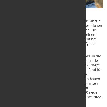
In Großbritannien folgten auf den Erdrutschsieg der Labour
Party die Zusagen von Wohnungsbauzielen und Investitionen
in die Stahlindustrie und die Häfen, die sie versorgen. Die
vorgezogenen Neuwahlen in Frankreich führten zu einem
ganz anderen Ergebnis. Ein festgefahrenes Parlament hat
Präsident Emmanuel Macron vor die schwierige Aufgabe
gestellt, eine Koalitionsregierung zu bilden.
Die neue britische Regierung beabsichtigt, 3 Mrd. GBP in die
Modernisierung und den Wiederaufbau der Stahlindustrie
des Landes zu investieren. In ihrem Manifest für 2023 sagte
die Labour Party außerdem, dass sie 1,8 Milliarden Pfund für
die alternde Hafeninfrastruktur ausgeben und in den
nächsten fünf Jahren 1,5 Millionen neue Wohnungen bauen
will. Die vorherige, konservative Regierung des Vereinigten
Königreichs hatte 300.000 neue Wohnungen pro Jahr
angestrebt. Im Jahr 2023 wurden jedoch nur 231.100 neue
Wohnungen gebaut – ein Rückgang von 9 % gegenüber 2022.
Der grüne Wandel in Großbritannien stellt