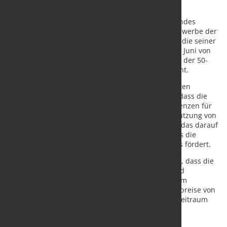
Herausforderungen dar
Diese Maßnahmen könnten dem Bausektor des Landes
Auftrieb verleihen, der laut dem PMI für das Baugewerbe der
Hamburg Commercial Bank bereits positiver ist als die seiner
europäischen Nachbarn. Der britische PMI sank im Juni von
54,7 auf 52,2 Punkte und blieb damit deutlich über der 50-
Punkte-Marke, die Wachstum von Kontraktion trennt.
Stahllieferanten für die Öl- und Gasindustrie könnten
weniger positiv sein. Es wird davon ausgegangen, dass die
neue britische Regierung ein Verbot neuer Bohrlizenzen für
die Nordsee in Betracht zieht. Es hat auch Unterstützung von
einem neuen Kohlebergwerk in Cumbria erhalten, das darauf
abzielt, erneuerbare Energien zu fördern, indem es die
Entwicklung von Onshore- und Offshore-Windparks fördert.
Die Befragten des Europäischen Parlaments hoffen, dass die
neue Regierung dazu beitragen wird, die anhaltend
schwache Stahlnachfrage umzukehren. Wie auf dem
europäischen Festland sanken die britischen Stahlpreise von
MEPS weiter, da die Nachfrage im Untersuchungszeitraum
Juli nicht mit dem Angebot Schritt halten konnte.
Die Zukunft der inländischen Stahlversorgung des