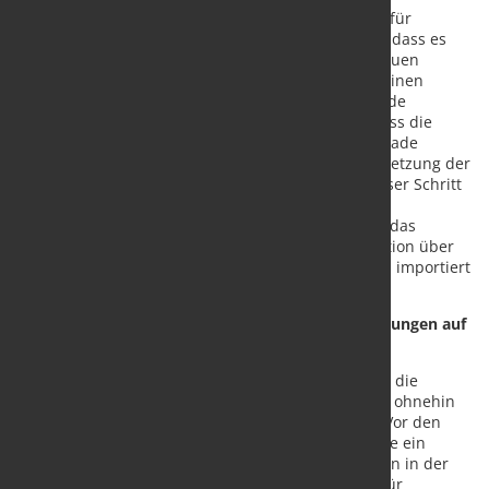
Vereinigten Königreichs bleibt ein Schlüsselthema für
Stahlhändler. Die Abgeordneten gehen davon aus, dass es
unwahrscheinlich ist, dass die Ernennung einer neuen
Regierung die Pläne von Tata Steel ändern wird, seinen
zweiten und letzten Hochofen in Port Talbot bis Ende
September zu schließen. Folglich wird erwartet, dass die
neue Regierung auf den Antrag von Tata bei der Trade
Remedies Authority auf eine vorübergehende Aussetzung der
britischen Einfuhrschutzmaßnahmen reagiert. Dieser Schritt
könnte erforderlich sein, um der Abhängigkeit des
Stahlherstellers von Material Rechnung zu tragen, das
während des Übergangs zur EAF-basierten Produktion über
die Quote für warmgewalzte Coils der Maßnahmen importiert
wird.
Politische Unsicherheit dämpft Frankreichs Hoffnungen auf
Erholung
In Frankreich sind die Stahllieferanten nervös über die
Auswirkungen der politischen Unsicherheit auf die ohnehin
schon negative Wirtschaftsstimmung des Landes. Vor den
Wahlen in Frankreich am 30. Juni und 7. Juli deutete ein
befragter Abgeordneter an, dass ein Sieg der Linken in der
französischen Politik zu einer höheren Steuerlast für