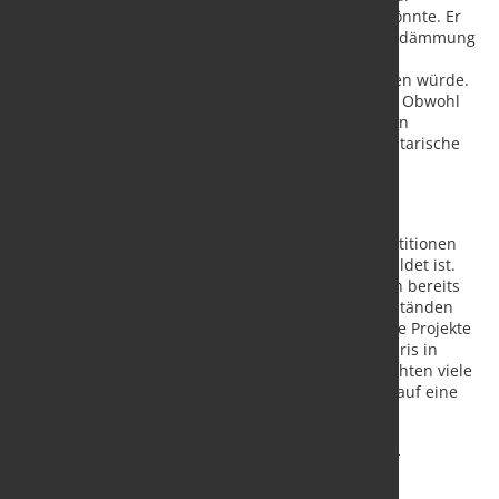
Unternehmen führen und Investitionen schaden könnte. Er
fügte hinzu, dass ein Sieg der Rechten zu einer Eindämmung
der Einwanderung führen könnte, die den
Arbeitskräftemangel in einigen Sektoren verschärfen würde.
Letztendlich trat keines der beiden Ergebnisse ein. Obwohl
der linke Block Nouveau Front Populaire die meisten
Parlamentssitze gewann, verfehlte er die parlamentarische
Mehrheit.
Die Forschungspartner von MEPS in Frankreich
kommentieren, dass große, stahlverbrauchende
Infrastrukturprojekte auf Eis gelegt und neue Investitionen
gestoppt werden, bis eine Koalitionsregierung gebildet ist.
Stahlproduzenten und -verkäufer rechneten jedoch bereits
mit einem Sommer mit verlängerten Wartungsstillständen
aufgrund der anhaltend geringen Nachfrage. Einige Projekte
waren auch während der Olympischen Spiele in Paris in
diesem Sommer gestoppt worden. Dennoch befürchten viele
Teilnehmer des Stahlsektors, dass sich ihr Warten auf eine
Markterholung weiter verlängern könnte.
Quelle:
MEPS International Ltd.
/ Foto: marketSTEEL