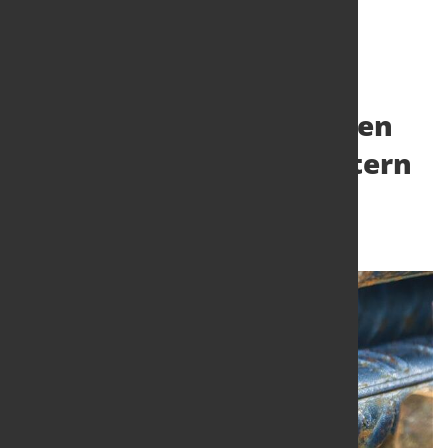
Wahlen in Großbritannien
und Frankreich erschüttern
Stahlnachfrage
19. Juli 2024
von Hubert Hunscheidt