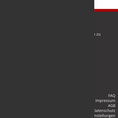
Newsletter
Bleiben Sie auf dem Laufenden und melden Sie sich zu
verschiedene Newsletter an.
Anmelden
FAQ
Impressum
AGB
Datenschutz
Cookie-Einstellungen