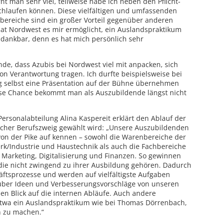
t man sehr viel, teilweise habe ich neben den Pflicht-
hlaufen können. Diese vielfältigen und umfassenden
sbereiche sind ein großer Vorteil gegenüber anderen
t Nordwest es mir ermöglicht, ein Auslandspraktikum
 dankbar, denn es hat mich persönlich sehr
nde, dass Azubis bei Nordwest viel mit anpacken, sich
n Verantwortung tragen. Ich durfte beispielsweise bei
 selbst eine Präsentation auf der Bühne übernehmen
se Chance bekommt man als Auszubildende längst nicht
ersonalabteilung Alina Kaspereit erklärt den Ablauf der
lcher Berufszweig gewählt wird: „Unsere Auszubildenden
n der Pike auf kennen – sowohl die Warenbereiche der
k/Industrie und Haustechnik als auch die Fachbereiche
, Marketing, Digitalisierung und Finanzen. So gewinnen
, die nicht zwingend zu ihrer Ausbildung gehören. Dadurch
äftsprozesse und werden auf vielfältigste Aufgaben
 über Ideen und Verbesserungsvorschläge von unseren
en Blick auf die internen Abläufe. Auch andere
etwa ein Auslandspraktikum wie bei Thomas Dörrenbach,
h zu machen.“