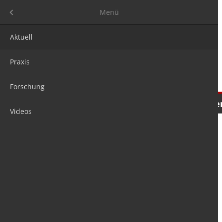
Menü
Menü
Aktuell
Praxis
Forschung
Nachrichten
Meinungen
Tre
Videos
is