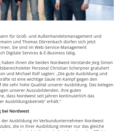
aufmann für Groß- und Außenhandelsmanagement und
demann und Thomas Dörrenbach dürfen sich jetzt
nnen. Sie sind im Web-Service-Management
 Digitale Services & E-Business tätig.
 haben ihnen die beiden Nordwest-Vorstände Jörg Simon
sbereichsleiter Personal Christian Scherpner gratuliert
on und Michael Rolf sagten: „Die gute Ausbildung und
äfte ist eine wichtige Säule im Kampf gegen den
uf die sehr hohe Qualität unserer Ausbildung. Das belegen
ngen unserer Auszubildenden, ihre guten
e, dass Nordwest seit Jahren kontinuierlich das
r Ausbildungsbetrieb“ erhält.“
ng bei Nordwest
lt der Ausbildung im Verbundunternehmen Nordwest
zubis, die in ihrer Ausbildung immer nur das gleiche