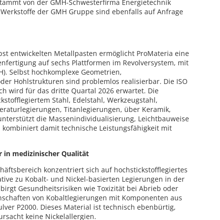
is stammt von der GMH-Schwesterfirma Energietechnik
 Werkstoffe der GMH Gruppe sind ebenfalls auf Anfrage
st entwickelten Metallpasten ermöglicht ProMateria eine
rienfertigung auf sechs Plattformen im Revolversystem, mit
× H). Selbst hochkomplexe Geometrien,
der Hohlstrukturen sind problemlos realisierbar. Die ISO
ch wird für das dritte Quartal 2026 erwartet. Die
kstofflegiertem Stahl, Edelstahl, Werkzeugstahl,
eraturlegierungen, Titanlegierungen, über Keramik,
nterstützt die Massenindividualisierung, Leichtbauweise
kombiniert damit technische Leistungsfähigkeit mit
 in medizinischer Qualität
häftsbereich konzentriert sich auf hochstickstofflegiertes
ative zu Kobalt- und Nickel-basierten Legierungen in der
birgt Gesundheitsrisiken wie Toxizität bei Abrieb oder
genschaften von Kobaltlegierungen mit Komponenten aus
lver P2000. Dieses Material ist technisch ebenbürtig,
ursacht keine Nickelallergien.