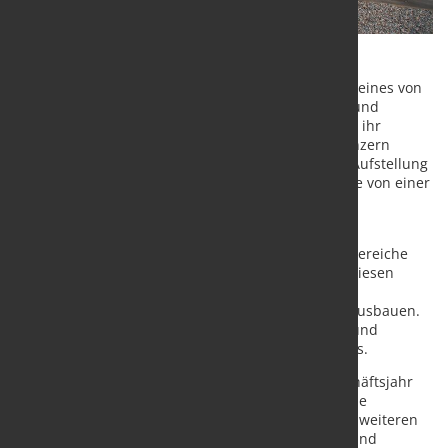
Die voestalpine hat im Geschäftsjahr 2025/26 trotz eines von
geopolitischen Unsicherheiten, Handelskonflikten und
schwacher Industriekonjunktur geprägten Umfelds ihr
Ergebnis gesteigert. Der Stahl- und Technologiekonzern
profitierte dabei insbesondere von seiner breiten Aufstellung
in unterschiedlichen Branchen und Regionen sowie von einer
anhaltend starken Nachfrage nach technologisch
anspruchsvollen Produkten.
Besonders positiv entwickelten sich die Geschäftsbereiche
Bahninfrastruktur, Luftfahrt und Lagertechnik. In diesen
Segmenten verzeichnete die voestalpine eine hohe
Auslastung und konnte ihre Marktposition weiter ausbauen.
Zudem wirkten sich eingeleitete Reorganisations- und
Effizienzmaßnahmen positiv auf die Ertragslage aus.
Das operative Ergebnis (EBITDA) erreichte im Geschäftsjahr
2025/26 rund 1,49 Milliarden Euro. Für das laufende
Geschäftsjahr 2026/27 erwartet der Konzern einen weiteren
Anstieg auf 1,60 bis 1,85 Milliarden Euro. Rückenwind