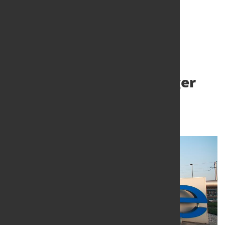
Voestalpine steigert
Ergebnis trotz schwieriger
Marktbedingungen
8. Juni 2026
von Hubert Hunscheidt