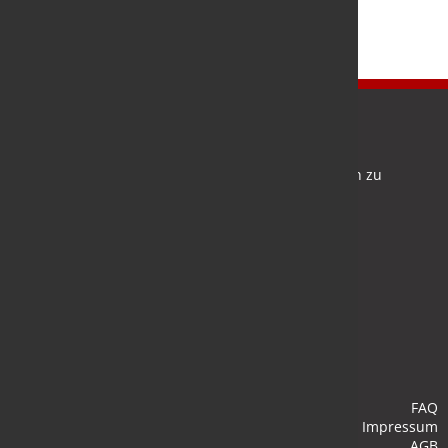
Newsletter
Bleiben Sie auf dem Laufenden und melden Sie sich zu
verschiedene Newsletter an.
Anmelden
FAQ
Impressum
AGB