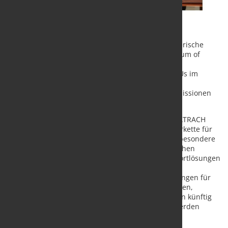
Der Leipziger Energiekonzern VNG AG und der algerische
Konzern SONATRACH haben ein neues Memorandum of
Understanding (MoU) unterzeichnet, um ihre
Zusammenarbeit nach Auslaufen eines ersten MoUs im
Bereich grüner Wasserstoff fortzusetzen und die
Zusammenarbeit bei der Reduktion von Methanemissionen
auszubauen.
Im Bereich der grünen Gase wollen VNG und SONATRACH
gemeinsam Möglichkeiten untersuchen, eine Lieferkette für
grünen Wasserstoff aus Algerien nach Europa, insbesondere
nach Deutschland, aufzubauen. Im Mittelpunkt stehen
Machbarkeitsstudien für Produktions- und Transportlösungen
sowie der fachliche Austausch zu regulatorischen,
technischen und wirtschaftlichen Rahmenbedingungen für
einen Markthochlauf. Dabei soll auch geprüft werden,
inwieweit die bestehenden Gaspipelines in Algerien künftig
für den Transport von Wasserstoff umgewidmet werden
können.