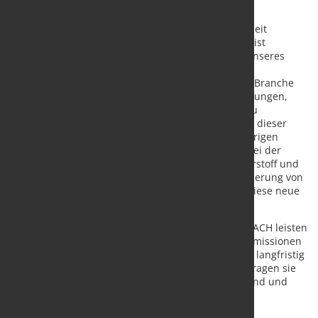
Vorstands der VNG AG.
SONATRACH: „Damit stärken wir die Zusammenarbeit
zwischen unseren beiden Unternehmen. Das MoU ist
Ausdruck unseres gegenseitigen Vertrauens und unseres
gemeinsamen Engagements, die spezifischen
Herausforderungen anzugehen, vor denen unsere Branche
steht. Es verdeutlicht zudem SONATRACHs Bestrebungen,
den Übergang zu klimaneutralen Energiequellen zu
unterstützen und zum Klimaschutz beizutragen. In dieser
neuen Phase beabsichtigen wir, auf unseren bisherigen
Erfolgen aufzubauen. Wir wollen neue Synergien bei der
Produktion und dem Transport von grünem Wasserstoff und
dessen Derivaten erschließen sowie bei der Reduzierung von
Methanemissionen. Wir sind zuversichtlich, dass diese neue
Phase noch erfolgreicher sein wird.“
Kooperationen wie die zwischen VNG und SONATRACH leisten
dazu einen konkreten Beitrag: Sie helfen, Methanemissionen
nachhaltig zu senken und gleichzeitig die Basis für langfristig
stabile Energiepartnerschaften zu stärken. Damit tragen sie
wesentlich zur Versorgungssicherheit in Deutschland und
Europa bei.