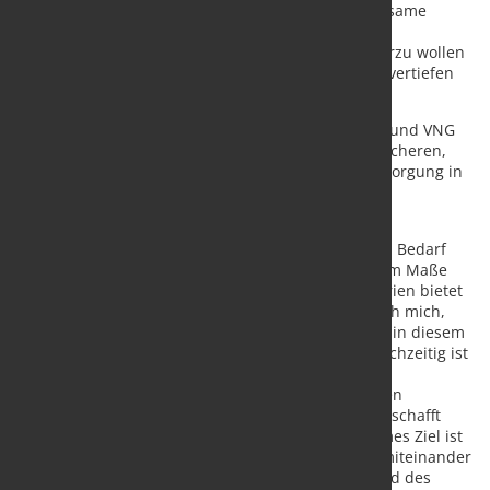
Darüber hinaus umfasst die Vereinbarung gemeinsame
Initiativen, um Methanemissionen entlang der
Gaswertschöpfungskette weiter zu reduzieren. Hierzu wollen
VNG und SONATRACH ihren Erfahrungsaustausch vertiefen
sowie konkrete gemeinsame Projekte entwickeln.
Mit der Vereinbarung unterstreichen SONATRACH und VNG
ihr verbindendes Interesse, gemeinsam zu einer sicheren,
diversifizierten und emissionsärmeren Energieversorgung in
Deutschland und Europa beizutragen.
„Der Bedarf an emissionsarmen Energieträgern in
Deutschland und Europa wächst stetig. Um diesem Bedarf
gerecht zu werden, wird Europa weiterhin in hohem Maße
auf entsprechende Importe angewiesen sein. Algerien bietet
dafür langfristig großes Potenzial. Deshalb freue ich mich,
dass wir unsere Zusammenarbeit mit SONATRACH in diesem
wichtigen Bereich weiterführen und vertiefen. Gleichzeitig ist
die Reduktion von Methanemissionen entlang der
Gaswertschöpfungskette ein zentraler Hebel für den
Klimaschutz. Der enge Austausch mit SONATRACH schafft
hierfür eine wichtige Grundlage. Unser gemeinsames Ziel ist
es, Versorgungssicherheit und Dekarbonisierung miteinander
zu verbinden“, erläutert Hans-Joachim Polk, Mitglied des