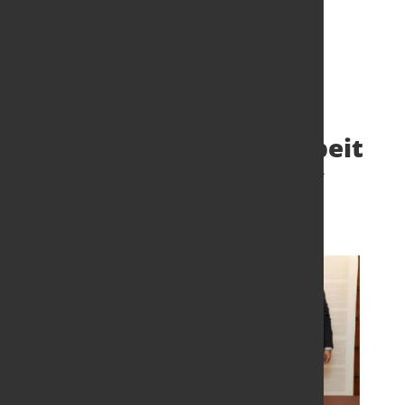
VNG und SONATRACH
vertiefen Zusammenarbeit
bei grünem Wasserstoff
22. Juni 2026
von Hubert Hunscheidt