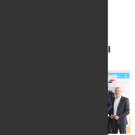
Vereinbarung über den
Bezug von Grünem Stahl
15. Aug. 2023
von Hubert Hunscheidt