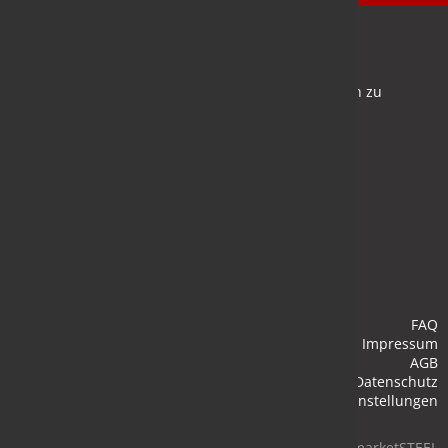
Newsletter
Bleiben Sie auf dem Laufenden und melden Sie sich zu
verschiedene Newsletter an.
Anmelden
FAQ
Impressum
AGB
Datenschutz
Cookie-Einstellungen
© 2026 marketSTEEL