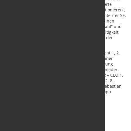
thyssenkrupp Hohenlimburg durch maßgeschneiderte
Lösungen, Material- und Beratungskompetenz positionieren“,
so Domenico Marino, COO im Vorstand der Knauf Inte rfer SE.
„Die heute unterzeichnete Vereinbarung markiert einen
weiteren Meilenstein auf dem Weg zum „grünen Stahl“ und
zeigt das gemeinsame Bekenntnis zu mehr Nachhaltigkeit
und Klimaschutz. “, ergänzt André Matusczyk , CEO der
thyssenkrupp Hohenlimburg GmbH.
Bildtext: 1. Niklas Bruderreck – Business Development 1, 2.
Ayse Colakoglu – Key Account Manager 1, 3. Dr. Henner
Diederichs – Head of Sales 1, 4. Torsten Gieske, Leitung
Business Unit Steel, Geschäftsführer 2, 5. Thilo Schneider,
Leitung strategischer Einkauf 2, 6. André Matusczyk – CEO 1,
7. Domenico Marino, Mitglied des Vorstands / COO 2, 8.
Andreas Grüger, Leitung Materialdisposition 2, 9. Sebastian
Schulze, Leitung operativer Einkauf 2, (1 thyssenkrupp
Hohenlimburg GmbH, 2 Knauf Interfer)
Quelle und Foto:
Knauf Interfer SE