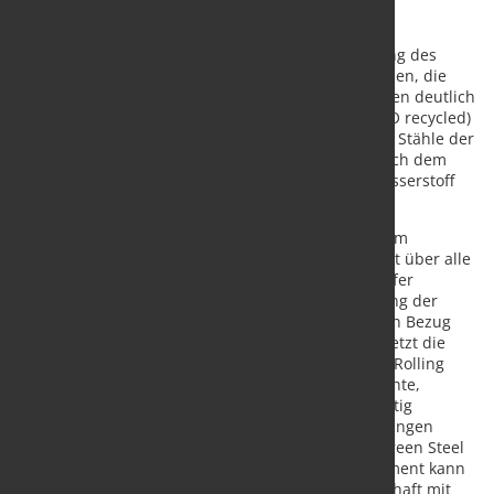
Geplant ist ab 2023 im ersten Schritt die Belieferung des
Kaltwalzwerk s der Knauf Interfer Gruppe mit Stählen, die
durch den Einsatz von aufbereiteten Schrotten einen deutlich
geringeren CO2-Fußabdruck aufweisen (bluemint Ò recycled)
. Ab Ende 2026 wird Knauf Interfer darüber hinaus Stähle der
Produktfamilie bluemint®recyled
beziehen, die nach dem
Direktreduktionsverfahren mithilfe von
grünem Wasserstoff
produziert werden (DRA/SAF).
bluemint®recycled reduziert die CO2-Emissionen im
Vergleich zu konventionellem Warmband im Schnitt über alle
Güten und Abmessungen um ca. 60 %. Knauf Interfer
ermöglicht dies eine produktspezifische Anrechnung der
CO2-Emissionen in der Kategorie Scope 3. Über den Bezug
und die Bearbeitung von grünen Stahlprodukten setzt die
Business Unit Steel, zu der die Knauf Interfer Cold Rolling
GmbH gehört, dazu unter anderem auf eine effiziente,
trimodale Logistik und kurze Lieferwege dank günstig
gelegener Standorte. „Über Stahlbezugsvereinbarungen
können wir die Lieferketten unserer Kunden mit Green Steel
absichern. In diesem dynamisch wachsenden Segment kann
sich Knauf Interfer auch dank der engen Partnerschaft mit