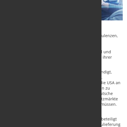
Die deutsche Metallindustrie steht erneut vor Turbulenzen,
nachdem die USA neue Zölle auf Stahl- und
Aluminiumimporte verhängt haben. Mit 25 Prozent
Zollabgaben stehen deutsche Lieferanten von Stahl und
Aluminium finanziell vor höheren Hürden in einem ihrer
wichtigsten Exportmärkte.
Donald Trump hatte bereits im Wahlkampf angekündigt,
protektionistische Maßnahmen wiedereinzuführen.
Kurzfristig verlieren dadurch deutsche Exporte in die USA an
Attraktivität, da US-Käufer Stahl und Aluminium nun zu
höheren Preisen einkaufen müssten. Dies setzt deutsche
Produzenten unter Druck, die entweder neue Absatzmärkte
erschließen oder mit sinkenden Erträgen rechnen müssen.
Transatlantische Lieferketten, insbesondere in der
Automobilindustrie, an denen deutsche Hersteller beteiligt
sind, werden darunter leiden. So könnte sich die Zulieferung