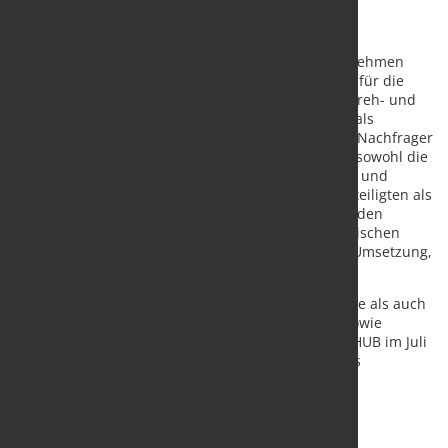
Über LASERHUB
Die Laserhub GmbH ist ein B2B-Technologieunternehmen
und Betreiber der gleichnamigen Online-Plattform für die
Beschaffung von zeichnungsgebundenen Blech-, Dreh- und
Frästeilen sowie Rohrprofilen. Laserhub verknüpft als
Vertragspartner vollautomatisiert die Aufträge der Nachfrager
mit den Ressourcen der Anbieter. Dadurch sinken sowohl die
Prozess- als auch die Teilekosten sowie die Bestell- und
Abwicklungsdauer. Laserhub tritt dabei für alle Beteiligten als
einziger Vertragspartner auf und zeichnet sich für den
gesamten Prozess verantwortlich: von der automatischen
Angebotserstellung bis hin zur Auftragserteilung, Umsetzung,
Logistik und Abrechnung.
Zu den Kunden gehören sowohl Handwerksbetriebe als auch
mittelständische Maschinen- und Anlagenbauer sowie
etablierte DAX-Konzerne. Gegründet wurde LASERHUB im Juli
2017 von Adrian Raidt, Christoph Rößner und Jonas
Schweizer.
Quelle
:
Laserhub GmbH
/ Vorschaubild: Fotolia