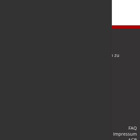
Newsletter
Bleiben Sie auf dem Laufenden und melden Sie sich zu
verschiedene Newsletter an.
Anmelden
FAQ
Impressum
AGB