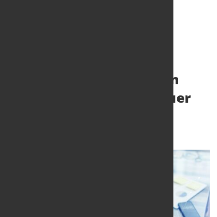
US-Zölle auf Stahl und
Aluminium - Wie können
deutsche Maschinenbauer
darauf reagieren
17. Feb. 2025
von Angelika Albrecht