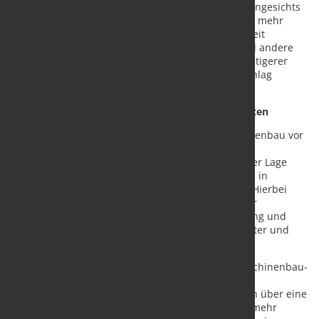
von Stahl- und Aluminiumteilen aus Deutschland angesichts
knapp kalkulierter Margen für US-Importeure nicht mehr
rechnen. Bleibt die Zollstrategie der USA längere Zeit
erhalten, könnten neue Lieferketten entstehen und andere
Exportländer zum Zug kommen, die aufgrund günstigerer
Energiepreise eher in der Lage sind, den Zollaufschlag
teilweise auszugleichen.
Digitalisierte Beschaffung hilft in stürmischen Zeiten
Die neuen US-Zölle stellen den deutschen Maschinenbau vor
Herausforderungen, bieten aber auch Chancen für
strategische Anpassungen. Unternehmen, die in der Lage
sind, besonders flexibel zu reagieren, können auch in
stürmischen Zeiten Wettbewerbsvorteile erzielen. Hierbei
hilft vor allem die Digitalisierung, indem sie bei der
Beschaffung von Metallteilen die Anfrage, Bestellung und
Lieferung vereinfacht sowie effizienter, transparenter und
flexibler macht.
Eine digitale B2B-Beschaffungsplattform kann Maschinenbau-
Unternehmen dabei unterstützen, sich an neue
Marktbedingungen anzupassen. Einkäufer erhalten über eine
B2B-Beschaffungsplattform Zugriff auf wesentlich mehr