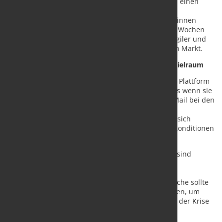
Lieferanten und haben somit eine bessere Chance, einen
guten Preis zu bekommen. Außerdem sorgt eine
automatisierte Plattform dafür, dass ein Angebot binnen
Minuten eingeht und nicht mehrere Tage oder gar Wochen
vergehen. Unternehmen sind somit flexibler und agiler und
haben mehr Kontrolle über das Preisgeschehen am Markt.
Günstigere Konditionen durch mehr Handlungsspielraum
Durch das breitere Anbieterportfolio auf einer B2B-Plattform
haben Unternehmen mehr Handlungsspielraum als wenn sie
auf herkömmliche Weise mühsam per Fax oder E-Mail bei den
Anbietern Angebote einholen müssen. Mittels
Rahmenverträgen des Plattformbetreibers können sich
Besteller ihre Bauteile zu den aktuell günstigsten Konditionen
sichern.
In einem breit aufgestellten Produzentennetzwerk sind
Marktveränderungen frühzeitig erkennbar, was
Materialeinkäufern auch in turbulenten Zeiten die
Projektplanung erleichtert. Die Maschinenbaubranche sollte
den aktuellen Handelskonflikt auch als Chance sehen, um
sich neu aufzustellen, digitaler zu werden und aus der Krise
gestärkt hervorzugehen.