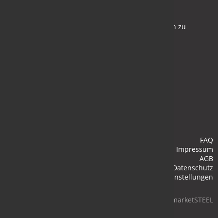
Newsletter
Bleiben Sie auf dem Laufenden und melden Sie sich zu
verschiedene Newsletter an.
Anmelden
FAQ
Impressum
AGB
Datenschutz
Cookie-Einstellungen
© 2026 marketSTEEL