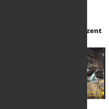
US-Stahlzölle von 50 Prozent
5. Juni 2025
von Hubert Hunscheidt