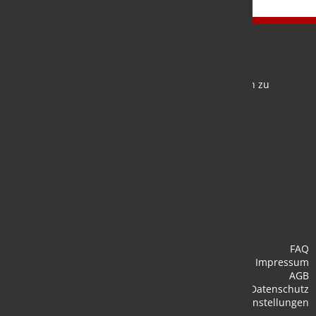
Newsletter
Bleiben Sie auf dem Laufenden und melden Sie sich zu
verschiedene Newsletter an.
Anmelden
FAQ
Impressum
AGB
Datenschutz
Cookie-Einstellungen