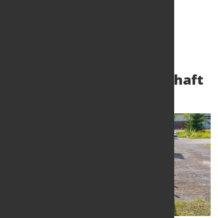
Unterstützung der
deutschen Exportwirtschaft
12. Okt. 2020
von Hubert Hunscheidt