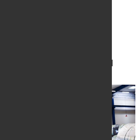
Unterstützung bei der
Reduzierung des CO2-
Fußabdrucks beim Stahl
24. Mai 2024
von Hubert Hunscheidt