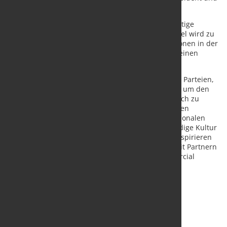
CEO von Lindab.
Einer der Schwerpunkte von Lindab ist die nachhaltige
Beschaffung. Diese Vereinbarung mit H2 Green Steel wird zu
einem deutlichen Rückgang der Kohlenstoffemissionen in der
Materiallieferkette von Lindab beitragen, da Stahl einen
Großteil der Materialeinkäufe ausmacht.
"Dieser Vertrag zeigt das echte Engagement beider Parteien,
gemeinsam an langfristigen Lösungen zu arbeiten, um den
CO2-Fußabdruck in diesem kritischen Sektor deutlich zu
reduzieren. Lindab wurde vor 65 Jahren in Schweden
gegründet und hat sich seitdem zu einem internationalen
Unternehmen entwickelt, das sich eine bodenständige Kultur
bewahrt hat. Dies ist eine Reise, von der wir uns inspirieren
lassen können, wenn H2 Green Steel zusammen mit Partnern
wie Lindab wächst", sagt Stephan Flapper, Commercial
Director,
Quelle und Foto:
H2 Green Steel