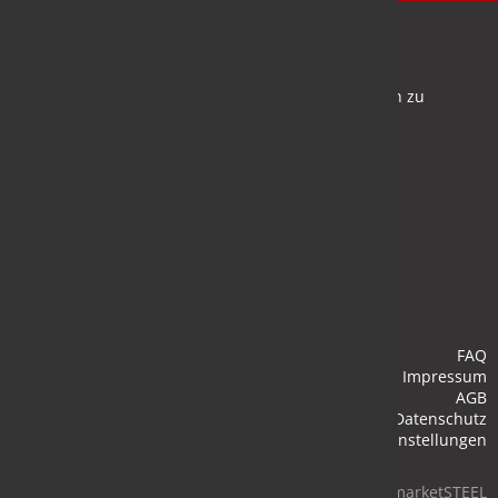
Newsletter
Bleiben Sie auf dem Laufenden und melden Sie sich zu
verschiedene Newsletter an.
Anmelden
FAQ
Impressum
AGB
Datenschutz
Cookie-Einstellungen
© 2026 marketSTEEL