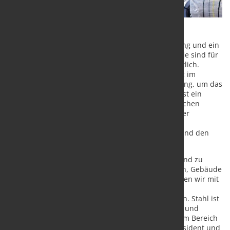
Lindab liefert Lösungen für energieeffiziente Lüftung und ein
gesundes Raumklima für die Bauindustrie. Gebäude sind für
40 % des weltweiten Energieverbrauchs verantwortlich.
Anstrengungen zur Steigerung der Energieeffizienz im
Bausektor sind daher von entscheidender Bedeutung, um das
Ziel des Pariser Abkommens zu erreichen. Lindab ist ein
Branchenführer in Europa und auch führend in Sachen
Nachhaltigkeit, indem es sowohl beim Bau gesunder
Gebäude als auch bei der Reduzierung der
Umweltauswirkungen durch den eigenen Betrieb und den
seiner Kunden hilft.
"Bei Lindab ist Nachhaltigkeit eine Art zu denken und zu
arbeiten. Damit wir unsere Mission erfüllen können, Gebäude
mit einem gesunden Raumklima zu schaffen, müssen wir mit
den richtigen Partnern zusammenarbeiten, um die
Auswirkungen auf unsere Lieferkette zu minimieren. Stahl ist
der größte Emissionstreiber in unserer Lieferkette, und
zusammen mit H2 Green Steel werden wir in diesem Bereich
große Fortschritte machen", sagt Ola Ringdahl, Präsident und