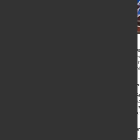
Mit Ausnahme des Juni 2024 (+6,3 %
seit Juni 2023 im zweistelligen Bere
Anträge erst nach der ersten Entsche
Der tatsächliche Zeitpunkt des Inso
davor.
18,1 % mehr Unternehmensinsolv
Für November 2024 meldeten die Am
beantragte Unternehmensinsolvenz
Forderungen der Gläubiger aus den
Amtsgerichte auf rund 2,8 Milliard
rund 1,5 Milliarden Euro gelegen.
Insolvenzhäufigkeit im Bereich Ve
Bezogen auf 10 000 Unternehmen g