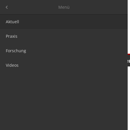
Menü
Menü
Aktuell
Praxis
Forschung
Nachrichten
Meinungen
Tre
Videos
is