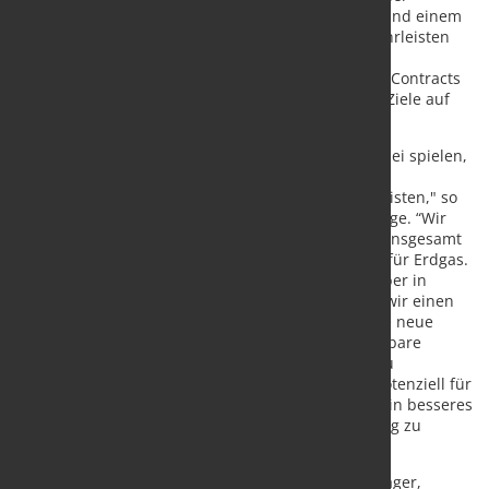
notwendigen Absicherung von Investitionsrisiken und einem
wettbewerblich ausgerichteten Marktmodell gewährleisten
und andererseits die Versorgungsicherheit durch
Erdgasspeicher sicherstellen. Die Grundsätze der „Contracts
for Difference“ sollten angewandt werden, um die Ziele auf
kosteneffiziente und effektive Weise zu erreichen.“
„Wir wollen in Zukunft eine noch größere Rolle dabei spielen,
die Energiewende in Europa zu beschleunigen und
gleichzeitig die Versorgungssicherheit zu gewährleisten," so
Doug Waters, Geschäftsführer Uniper Energy Storage. “Wir
verfügen in Deutschland, Österreich und UK über insgesamt
mehr als 80 TWh untertägige Speicherkapazitäten für Erdgas.
Damit ist Uniper einer der größten Speicherbetreiber in
Europa. Im Zuge des Wasserstoffhochlaufs wollen wir einen
Teil unserer Speicherkapazitäten umwidmen sowie neue
Speicheranlagen errichten. So können wir erneuerbare
Energien in Form von Wasserstoff für die schwer zu
elektrifizierende Industrie speichern und später potenziell für
die Langzeitspeicherung von Energie nutzen, um ein besseres
Management der volatilen erneuerbaren Erzeugung zu
ermöglichen.”
Wasserstoff, als chemischer oder energetischer Träger,