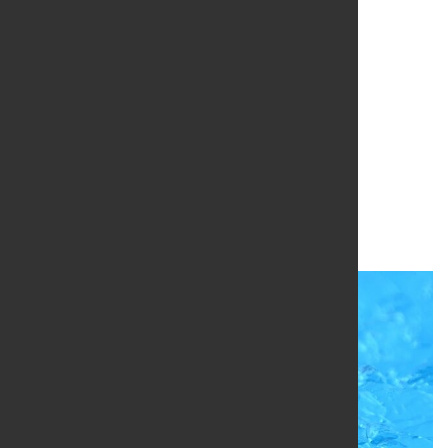
Uniper entwickelt
Wasserstoffspeicher-
Kapazitäten bis 2030
8. Feb. 2024
von Hubert Hunscheidt