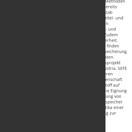
Kavernenspeichern hat, im Gegensatz zu anderen Methoden
der großvolumigen Speicherung von Wasserstoff, bereits
heute einen industriellen Reifestatus im Großmaßstab
erlangt. Kavernenspeicher können sowohl kurz-, mittel- und
langfristige Produktions- und Bedarfsschwankungen
ausgleichen und sind aufgrund ihrer schnellen Ein- und
Ausspeicherung sehr leistungsstark und effizient. Zudem
gewährleisten sie die notwendige Versorgungssicherheit.
Porenspeicher, die vor allem in Süddeutschland zu finden
sind, bieten weiteres Potenzial, für die saisonale Speicherung
großer Volumina mit hohen Ein- und Ausspeicherraten.
Uniper Energy Storage führt aktuell das Forschungsprojekt
HyStorage mit den Konsortialpartnern OGE, RAG Austria, SEFE
Securing Energy for Europe und NAFTA sowie weiteren
interdisziplinären Partnern aus Industrie und Wissenschaft
durch. Es zielt darauf ab, den Einfluss von Wasserstoff auf
poröse Gesteinsformationen zu untersuchen, um die Eignung
und Integrität von Porenspeichern für die Speicherung von
Wasserstoff festzustellen. Generell bedürfen Porenspeicher
aber aufgrund ihrer unterschiedlichen Charakteristika einer
individuellen Betrachtung hinsichtlich ihrer Eignung zur
Speicherung von Wasserstoff.
Quelle:
Uniper SE
/ Foto: marketSTEEL