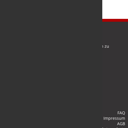
Newsletter
Bleiben Sie auf dem Laufenden und melden Sie sich zu
verschiedene Newsletter an.
Anmelden
FAQ
Impressum
AGB