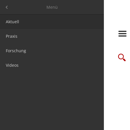
Menü
Menü
Aktuell
Frage des
Messen
Jobs
Über uns
Praxis
Studien
Seminare/
Steuer & 
Media ma
Forschung
futureSTE
Verbände
Firmenpak
Suche
Videos
Online-Le
Wir sind 1
Newslette
chnis
Kontakt