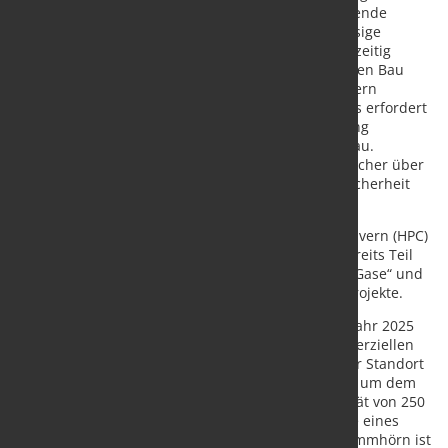
könnte eine entscheidende Rolle bei der Energiewende
spielen. Die ab 2030 geplante stabile und zuverlässige
Versorgung des Marktes mit Wasserstoff bei gleichzeitig
schwankender Produktion wird wesentlich durch den Bau
und Betrieb von großvolumigen Wasserstoffspeichern
ermöglicht. Die Transformation des Energiesystems erfordert
dazu jetzt eine schnelle bedarfsgerechte Umrüstung
bestehender Untertageanlagen sowie deren Neubau.
Gleichzeitig müssen auch weiterhin die Erdgasspeicher über
die kommenden Jahre die bisherige Versorgungssicherheit
gewährleisten.
Die Wasserstoffspeicher-Projekte Hydrogen Pilot Cavern (HPC)
in Krummhörn und HyStorage in Bierwang sind bereits Teil
der Umsetzung der Uniper-Strategie für „Grünere Gase“ und
dienen der Vorbereitung kommerzieller Speicherprojekte.
So wird das Pilotprojekt HPC Krummhörn bis zum Jahr 2025
wertvolle Ergebnisse für die Umsetzung von kommerziellen
Wasserstoffspeichern liefern. Anschließend soll der Standort
Krummhörn kommerziell weiterentwickelt werden, um dem
Markt in einem ersten Schritt eine Speicherkapazität von 250
GWh zur Verfügung zu stellen. Die Inbetriebnahme eines
ersten kommerziellen Wasserstoffspeichers in Krummhörn ist