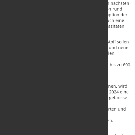
für das dritte Quartal 2029 geplant. Dafür ist in den nächsten
fünf Jahren ein zusätzliches Investitionsvolumen von rund
200 Mio. € in die Errichtung der Obertage- und Adaption der
Untertageanlagen vorgesehen. Perspektivisch ist auch eine
Erweiterung des Standorts auf höhere Speicherkapazitäten
nach 2030 möglich.
Weitere Arbeitsgasspeicherkapazitäten für Wasserstoff sollen
seitens Uniper durch die Entwicklung bestehender und neuer
Standorte in Niedersachsen und Nordrhein-Westfalen
bereitgestellt werden. Bis Ende 2030 sollen
Wasserstoffspeicher mit einer Gesamtkapazität von bis zu 600
GWh errichtet werden und in Betrieb gehen.
Um den Bedarf der benötigten Wasserstoff-
Speicherkapazitäten besser prognostizieren zu können, wird
Uniper Energy Storage von heute an bis Ende März 2024 eine
umfassende Marktkonsultation durchführen. Die Ergebnisse
werden als weitere Grundlage für die konkreten
Ausbauplanungen von Wasserstoffspeicher-Standorten und
zur bedarfsgerechten Bereitstellung von
Wasserstoffspeicherprodukten in der Zukunft dienen.
Die Speicherung von reinem Wasserstoff in