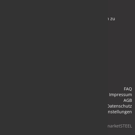
Newsletter
Bleiben Sie auf dem Laufenden und melden Sie sich zu
verschiedene Newsletter an.
Anmelden
FAQ
Impressum
AGB
Datenschutz
Cookie-Einstellungen
© 2026 marketSTEEL