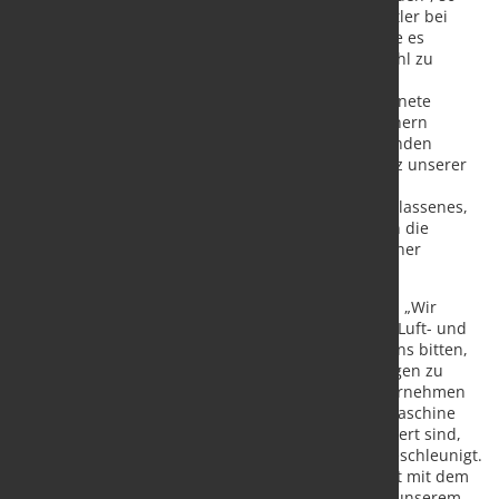
Dennis Pede, Werkstoffingenieur und Wissenschaftler bei
TRUMPF. TruPrint-Systeme sind offene Systeme, die es
unseren Kunden ermöglichen, das Pulver ihrer Wahl zu
verwenden. Für optimale Prozessbedingungen und
Materialeigenschaften empfehlen wir jedoch geeignete
Materialpulver und arbeiten eng mit unseren Partnern
zusammen. Darüber hinaus fragen uns unsere Kunden
immer häufiger nach Kennzahlen zur Umweltbilanz unserer
Maschinen und des Prozesses. Die Integration des
nachhaltigen Titanpulvers von 6K Additive als zugelassenes,
qualifiziertes Pulver gewährleistet unseren Kunden die
Qualitätssicherung und den zusätzlichen Vorteil einer
Reduzierung ihres CO2-Fußabdrucks.
Frank Roberts, Präsident von 6K Additive, ergänzte: „Wir
hören immer wieder von unseren Kunden aus der Luft- und
Raumfahrt sowie der Verteidigungsindustrie, die uns bitten,
die Hürden für die Qualifizierung ihrer Anwendungen zu
senken. Die Zusammenarbeit unserer beiden Unternehmen
hat genau dies ermöglicht: Sie stellt sicher, dass Maschine
und Pulver vor der internen Qualifizierung qualifiziert sind,
was den Prozess des Kunden bis zur Produktion beschleunigt.
Wir freuen uns auf die zukünftige Zusammenarbeit mit dem
TRUMPF-Team bei Titan und anderen Pulvern aus unserem