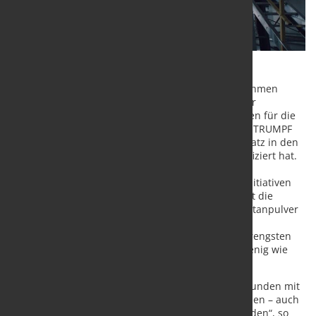
6K Additive und das deutsche Technologieunternehmen
TRUMPF stärken ihre weltweit führende Rolle in der
nachhaltigen Produktion fortschrittlicher Materialien für die
additive Fertigung und gaben heute bekannt, dass TRUMPF
das Titanmetallpulver von 6K Additive für den Einsatz in den
TruPrint-Systemen für die additive Fertigung qualifiziert hat.
Beide Unternehmen verfügen über einen starken
Kundenstamm in der Luft- und Raumfahrt sowie Initiativen
zur Nachhaltigkeit. Diese neue Qualifizierung stärkt die
Möglichkeiten unserer Kunden, das hochwertige Titanpulver
für ihre Anwendungen zu nutzen und gleichzeitig
sicherzustellen, dass die gedruckten Teile ihren strengsten
Anforderungen entsprechen und die Umwelt so wenig wie
möglich belasten.
„Bei TRUMPF legen wir Wert darauf, dass unsere Kunden mit
unseren TruPrint-Systemen höchste Leistung erzielen – auch
mit dem Pulver, das sie für ihre Metallteile verwenden“, so