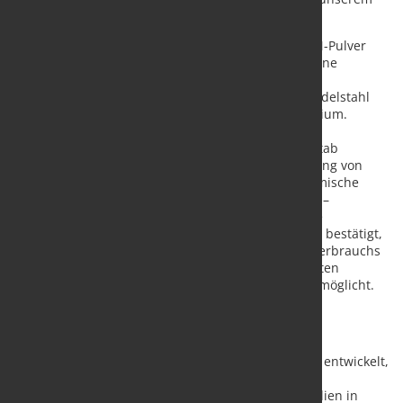
Portfolio.“
6K Additive ist der weltweit erste Hersteller von AM-Pulver
aus hochgradig nachhaltigen Quellen und bietet eine
umfassende Palette hochwertiger Metall- und
Legierungspulver, darunter Nickel, Titan, Kupfer, Edelstahl
und Refraktärmetalle wie Wolfram, Niob und Rhenium.
Basierend auf dem preisgekrönten UniMelt®-
Mikrowellenplasmaverfahren im Produktionsmaßstab
ermöglicht die Technologie die präzise Kugelformung von
Metallpulvern und kontrolliert gleichzeitig die chemische
Zusammensetzung und Porosität des Endprodukts –
kontaminationsfrei und mit hohem Durchsatz. Eine
unabhängige Ökobilanzstudie (hier herunterladen) bestätigt,
dass dieser Ansatz eine Reduzierung des Energieverbrauchs
und der CO2-Emissionen um 90 % bei nickelbasierten
Legierungen und um 75 % bei Titanlegierungen ermöglicht.
Über 6K
Mit dem Fokus auf Nachhaltigkeit hat 6K UniMelt® entwickelt,
ein proprietäres, fortschrittliches Mikrowellen-
Plasmaproduktionssystem, das technische Materialien in