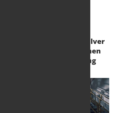
TRUMPF qualifiziert 6K
additives Titanmetallpulver
auf den TruPrint Systemen
für die additive Fertigung
2. Apr. 2025
von Angelika Albrecht