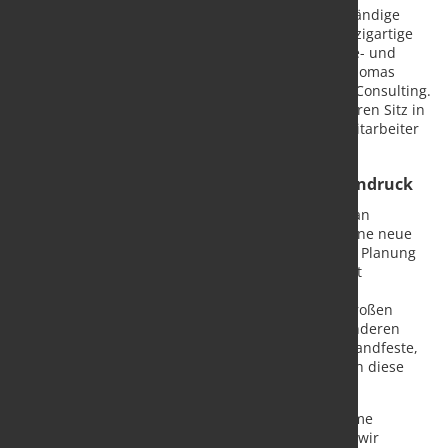
Fertigungssteuerung bieten wir künftig als eigenständige
Beratungsleistung an. Dabei verbinden wir auf einzigartige
Weise Methodenkompetenz mit tiefem Technologie- und
Prozess-Verständnis in der Blechindustrie“, sagt Thomas
Rupp, Geschäftsführer von TRUMPF Smart Factory Consulting.
Die TRUMPF Smart Factory Consulting GmbH hat ihren Sitz in
Ditzingen. Für die Firma sind insgesamt rund 20 Mitarbeiter
tätig.
Rezept gegen Fachkräftemangel und Kostendruck
Das neue Angebot richtet sich auf der einen Seite an
Unternehmen, die ihre Fertigung erweitern oder eine neue
Fabrik aufbauen wollen und Unterstützung bei der Planung
suchen. Ausdrücklich sollen aber auch Betriebe mit
bestehenden Produktionsstrukturen von dem
Beratungsangebot profitieren, die derzeit oft vor großen
Herausforderungen stehen. „Wir heben uns von anderen
Unternehmensberatungen ab, weil wir nicht nur handfeste,
konkrete Optimierungsvorschläge machen, sondern diese
auch umsetzen.
Oft reichen schon einfache Maßnahmen, um enorme
Produktivitätssprünge zu erzielen. Dadurch helfen wir