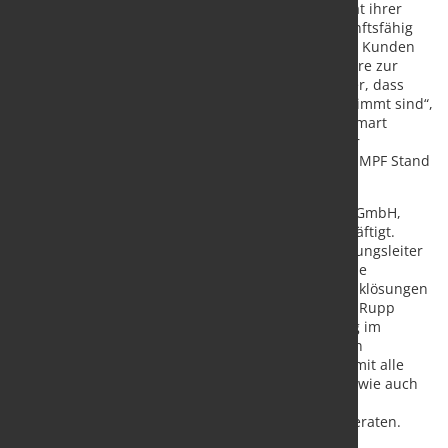
blechverarbeitenden Unternehmen, die Rentabilität ihrer
Fertigung zu verbessern und sich digital und zukunftsfähig
aufzustellen. Dies schließt mit ein, dass wir unsere Kunden
bei der Einführung von Oseon, der TRUMPF-Software zur
Fertigungssteuerung begleiten. So stellen wir sicher, dass
Prozesse und Software perfekt aufeinander abgestimmt sind“,
sagt Rupp. Die Beratungsleistungen der TRUMPF Smart
Factory Consulting sind weltweit verfügbar. Auf der
EuroBLECH präsentiert sich das Team auf dem TRUMPF Stand
in Halle 11.
Der Geschäftsführer der Smart Factory Consulting GmbH,
Thomas Rupp, ist seit 16 Jahren bei TRUMPF beschäftigt.
Zuletzt war der 47-jährige Physiker als Hauptabteilungsleiter
im Bereich Research und Development (R&D) für die
Entwicklung von Automatisierungs- und Intralogistiklösungen
für die gesamte Prozesskette Blech verantwortlich. Rupp
verfügt darüber hinaus über langjährige Erfahrung im
Produktmanagement sowie bei der Entwicklung von
kundenspezifischen Gesamtlösungen. Er bringt damit alle
Voraussetzungen mit, um Unternehmen technisch wie auch
betriebswirtschaftlich bei der Optimierung und
Weiterentwicklung ihrer Fertigung individuell zu beraten.