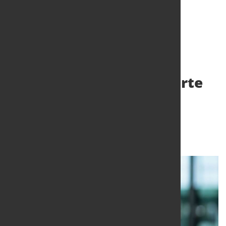
TRUMPF gründet
Beratungsfirma für smarte
Fabrikplanung und
Fertigungsoptimierung
18. Okt. 2022
von Angelika Albrecht