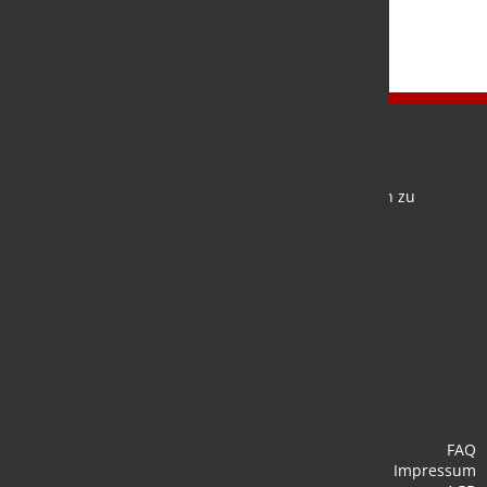
Newsletter
Bleiben Sie auf dem Laufenden und melden Sie sich zu
verschiedene Newsletter an.
Anmelden
FAQ
Impressum