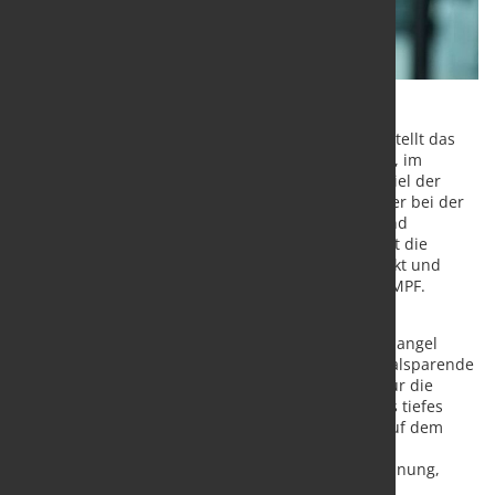
Ditzingen / Hannover – Auf der Messe EuroBLECH stellt das
Hochtechnologieunternehmen TRUMPF seine neue, im
September 2022 gegründete Beratungsfirma vor. Ziel der
„TRUMPF Smart Factory Consulting“ ist, Blechfertiger bei der
Optimierung ihrer Abläufe sowie bei der Fabrik- und
Fertigungsplanung zu unterstützen. Die Firma stellt die
Produktionsprozesse der Kunden in den Mittelpunkt und
arbeitet losgelöst vom Maschinenvertrieb von TRUMPF.
„Steigender Kostendruck durch hohe Rohstoff- und
Energiekosten sowie der zunehmende Fachkräftemangel
erfordern mehr denn je eine effiziente und materialsparende
Verarbeitung. Als Leitanwender und Leitanbieter für die
vernetzte Industrie besitzt TRUMPF darüber hinaus tiefes
Knowhow über Material- und Informationsflüsse auf dem
Shopfloor und in der Arbeitsvorbereitung. Unser
jahrzehntelang aufgebautes Wissen über Fabrikplanung,
Maschinen- und Kapazitätsplanung sowie