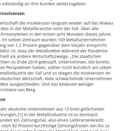
en vollständig an ihre Kunden weiterzugeben.
 Insolvenzen
rtschaft die Insolvenzen langsam wieder auf das Niveau
dies in der Metallbranche nicht der Fall. Über alle
 Firmenpleiten in den ersten acht Monaten dieses Jahres
2. Im selben Zeitraum wurden 169 Metallunternehmen
ng von 1,2 Prozent gegenüber dem Vorjahr entspricht
d dafür ist, dass der Metallsektor während der Pandemie
hielt als andere Wirtschaftszweige. „Die staatlichen
chten zu Ende 2019 geknüpft. Unternehmen, die bereits
 Perspektiven hatten, sollten nicht künstlich am Leben
tallindustrie der Fall und so stiegen die Insolvenzen im
en deutschen Wirtschaft. Viele schwächelnde Unternehmen
sektor ausgeschieden. Und das bedeutet weniger
hristiane von Berg.
sse
 Jahr deutsche Unternehmen aus 13 breit gefächerten
rungen.[1] In der Metallindustrie ist es demnach
unden ein Zahlungsziel, also einen Lieferantenkredit,
noch 82 Prozent kurzfristige Zahlungsfristen von bis zu