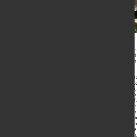
Trotz bzw. wegen dieser Hindernisse
2023 gegen den allgemeinen Trend 
Zahlungsverhalten über die Jahre h
des Kreditversicherers Coface.
Mehrere wirtschaftliche Faktoren h
Jahren ausgebremst. Der staatlich 
europäische Unternehmen mit billig
diese Subventionen zu erhebliche
Weltmarkt geführt, was die Preise f
Aluminium, belastete. „Ein weiterer
zu grünen Technologien in Deutsch
zur E-Mobilität hat zu einer Rezess
Metallsektor“, sagt Coface-Volkswirt
im Verarbeitenden Gewerbe mit we
Anstieg der Energiepreise die Prod