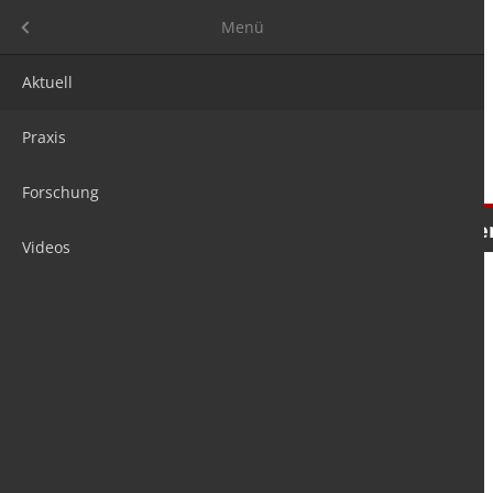
Menü
Menü
Aktuell
Praxis
Forschung
Nachrichten
Meinungen
Tre
Videos
is