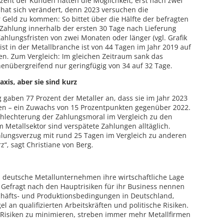
ent der Kunden hatten die Möglichkeit, erst nach zwei
 hat sich verändert, denn 2023 versuchen die
 Geld zu kommen: So bittet über die Hälfte der befragten
Zahlung innerhalb der ersten 30 Tage nach Lieferung
hlungsfristen von zwei Monaten oder länger (vgl. Grafik
rist in der Metallbranche ist von 44 Tagen im Jahr 2019 auf
n. Zum Vergleich: Im gleichen Zeitraum sank das
enübergreifend nur geringfügig von 34 auf 32 Tage.
xis, aber sie sind kurz
gaben 77 Prozent der Metaller an, dass sie im Jahr 2023
en – ein Zuwachs von 15 Prozentpunkten gegenüber 2022.
chlechterung der Zahlungsmoral im Vergleich zu den
 Metallsektor sind verspätete Zahlungen alltäglich.
ahlungsverzug mit rund 25 Tagen im Vergleich zu anderen
z“, sagt Christiane von Berg.
en deutsche Metallunternehmen ihre wirtschaftliche Lage
] Gefragt nach den Hauptrisiken für ihr Business nennen
chäfts- und Produktionsbedingungen in Deutschland,
l an qualifizierten Arbeitskräften und politische Risiken.
 Risiken zu minimieren, streben immer mehr Metallfirmen