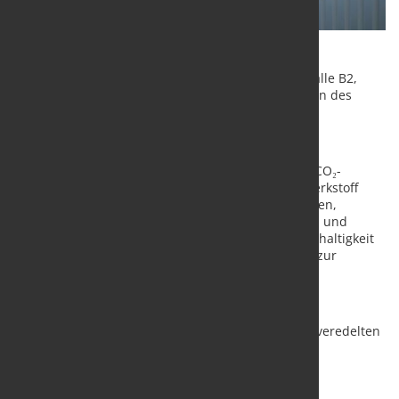
Vom 13. bis 17. Januar 2025 können Besucher in Halle B2,
Stand 303, die neuesten Produkte und Technologien des
Unternehmens entdecken.
Nachhaltigkeit im Fokus: bluemint® Steel
Ein besonderes Highlight ist bluemint® Steel, der CO₂-
reduzierte Stahl von thyssenkrupp Steel. Dieser Werkstoff
eignet sich hervorragend für den Einsatz in Fassaden,
Dächern, Türen und Toren hochwertiger Geschoss- und
Industriebauten. bluemint® Steel kombiniert Nachhaltigkeit
mit hoher Ästhetik und Funktionalität und trägt so zur
Reduktion des CO₂-Fußabdrucks im Bauwesen bei.
Oberflächenveredelung und Korrosionsschutz
thyssenkrupp Steel stellt zudem seine oberflächenveredelten
Flachstahlprodukte vor, darunter den organisch
bandbeschichten Stahl pladur® und die
Korrosionsschutzlösung ZM Ecoprotect®.