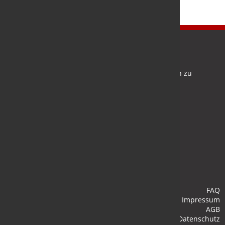
Newsletter
Bleiben Sie auf dem Laufenden und melden Sie sich zu
verschiedene Newsletter an.
Anmelden
FAQ
Impressum
AGB
Datenschutz