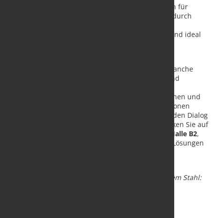
pladur® bietet vielfältige Gestaltungsmöglichkeiten für
Architekten und Planer, während ZM Ecoprotect® durch
seinen hohen Korrosionsschutz und seine
Umweltfreundlichkeit überzeugt. Beide Produkte sind ideal
für den Einsatz im hochwertigen Geschossbau und
Industriebau.
Die BAU 2025 bietet als zentraler Treffpunkt der Branche
ideale Gelegenheiten, sich über neueste Trends und
Entwicklungen zu informieren. Die Experten von
thyssenkrupp Steel freuen sich auf die Besucherinnen und
Besucher der Messe, um die hauseigenen Innovationen
einem breiten Fachpublikum zu präsentieren und den Dialog
mit Kunden und Partnern zu intensivieren. Entdecken Sie auf
dem
Gemeinschaftsstand des IFBS, Stand 303 in Halle B2
,
wie thyssenkrupp Steel mit seinen Produkten und Lösungen
die Zukunft des Bauens nachhaltig gestaltet.
Bildtext:
Made of bluemint® Steel: Trapezprofil für
gewerbliche Fassaden gefertigt aus CO
-reduziertem Stahl:
2
bluemint® pladur® Daylight.
Quelle und Foto:
thyssenkrupp Steel Europe AG