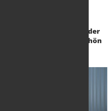
thyssenkrupp Steel auf der
BAU 2025: Nachhaltig schön
bauen mit Stahl
8. Jan. 2025
von Hubert Hunscheidt