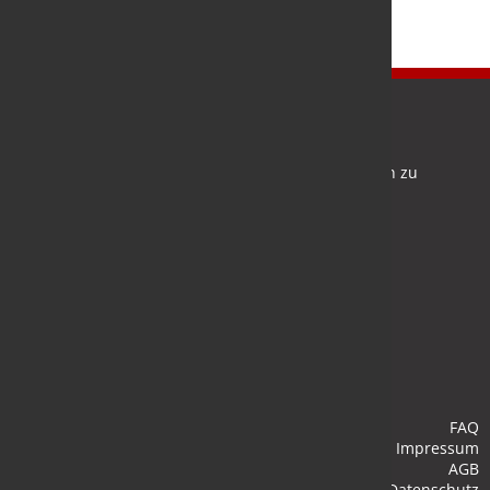
Newsletter
Bleiben Sie auf dem Laufenden und melden Sie sich zu
verschiedene Newsletter an.
Anmelden
FAQ
Impressum
AGB
Datenschutz