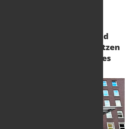
Technologiegeschäft und
Aurubis-Beteiligung stützen
Ergebnis des 1. Halbjahres
11. Aug. 2025
von Hubert Hunscheidt