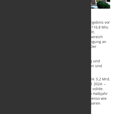
Die Salzgitter AG hat im ersten Halbjahr 2025 ein Ergebnis vor
Zinsen, Steuern und Abschreibungen (EBITDA) von 116,8 Mio.
€ und ein Vorsteuerergebnis von – 83,8 Mio. € erzielt.
Wesentliche Ergebnisstützen waren der Geschäftsbereich
Technologie sowie die at-equity einbezogene Beteiligung an
der Aurubis AG mit einem Beitrag von 71,5 Mio. €. Der
Geschäftsbereich Handel erreichte durch
Kostenanpassungen und Restrukturierungen den
Turnaround, während die Bereiche Stahlerzeugung und
Stahlverarbeitung unter den schwierigen politischen und
konjunkturellen Rahmenbedingungen litten.
Der Außenumsatz belief sich auf 4,7 Mrd. € (H1 2024: 5,2 Mrd.
€). Das Nachsteuerergebnis lag bei – 88,9 Mio. € (H1 2024: –
18,6 Mio. €). Die Eigenkapitalquote blieb mit 42,2 % solide.
Das Performance-Programm P28 steuerte im ersten Halbjahr
zusätzliche 48 Mio. € zum Ergebnis bei und trug ebenso wie
Maßnahmen zur Liquiditätssicherung zu einer besseren
Entwicklung der Nettofinanzverschuldung bei als
ursprünglich erwartet.