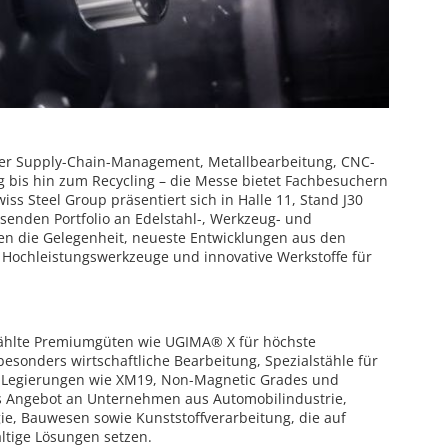
ber Supply-Chain-Management, Metallbearbeitung, CNC-
 bis hin zum Recycling – die Messe bietet Fachbesuchern
iss Steel Group präsentiert sich in Halle 11, Stand J30
enden Portfolio an Edelstahl-, Werkzeug- und
en die Gelegenheit, neueste Entwicklungen aus den
 Hochleistungswerkzeuge und innovative Werkstoffe für
wählte Premiumgüten wie UGIMA® X für höchste
esonders wirtschaftliche Bearbeitung, Spezialstähle für
te Legierungen wie XM19, Non-Magnetic Grades und
s Angebot an Unternehmen aus Automobilindustrie,
e, Bauwesen sowie Kunststoffverarbeitung, die auf
altige Lösungen setzen.