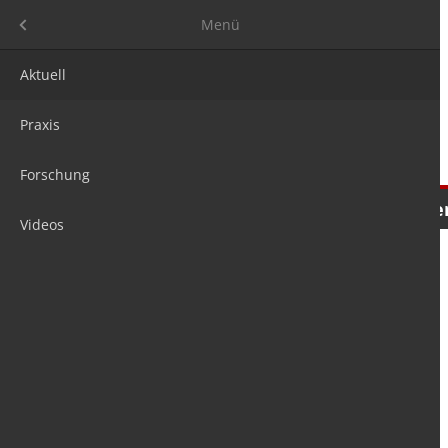
Menü
Menü
Aktuell
Praxis
Forschung
Nachrichten
Meinungen
Tre
Videos
is