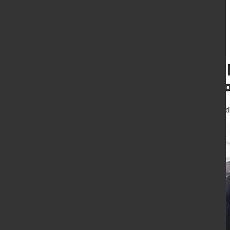
Swiss Steel Grou
Industrie von m
8. Sept. 2025
von Hubert Hunscheid