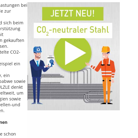
astungen bei
de zur
d sich beim
erstützung
it
en gekauften
sen.
telte CO2-
ispiel ein
, ein
mbabwe sowie
SÜLZLE denkt
weltweit, um
gien sowie
wellen-und
en.
onen
ie schon