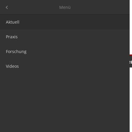
Menü
Menü
Aktuell
Praxis
Forschung
Nachrichten
Meinungen
Tre
Videos
is