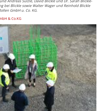
nd Andreas Sülzle, David Blickle und Dr. Sarah Blickle-
ng bei Blickle sowie Walter Wager und Reinhold Blickle
Rollen GmbH u. Co. KG.
GmbH & Co.KG