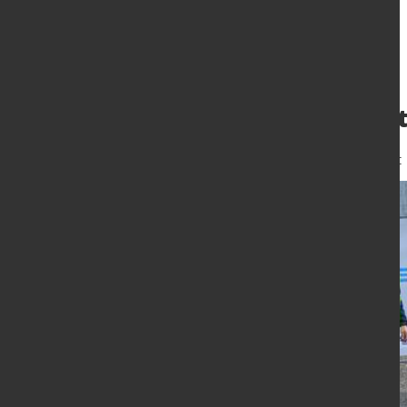
SÜLZLE Stahlpart
22. Jan. 2021
von Angelika Albrecht