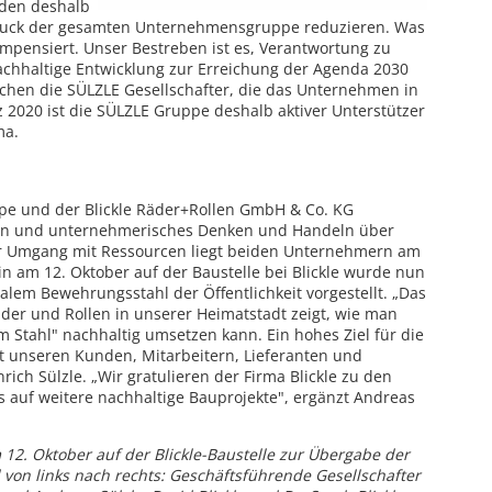
rden deshalb
druck der gesamten Unternehmensgruppe reduzieren. Was
mpensiert. Unser Bestreben ist es, Verantwortung zu
achhaltige Entwicklung zur Erreichung der Agenda 2030
ichen die SÜLZLE Gesellschafter, die das Unternehmen in
z 2020 ist die SÜLZLE Gruppe deshalb aktiver Unterstützer
ma.
ppe und der Blickle Räder+Rollen GmbH & Co. KG
tion und unternehmerisches Denken und Handeln über
r Umgang mit Ressourcen liegt beiden Unternehmern am
in am 12. Oktober auf der Baustelle bei Blickle wurde nun
alem Bewehrungsstahl der Öffentlichkeit vorgestellt. „Das
der und Rollen in unserer Heimatstadt zeigt, wie man
Stahl" nachhaltig umsetzen kann. Ein hohes Ziel für die
t unseren Kunden, Mitarbeitern, Lieferanten und
rich Sülzle. „Wir gratulieren der Firma Blickle zu den
 auf weitere nachhaltige Bauprojekte", ergänzt Andreas
m 12. Oktober auf der Blickle-Baustelle zur Übergabe der
ld von links nach rechts: Geschäftsführende Gesellschafter