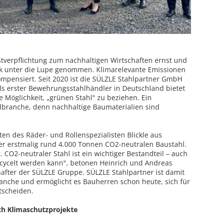
tverpflichtung zum nachhaltigen Wirtschaften ernst und
k unter die Lupe genommen. Klimarelevante Emissionen
ompensiert. Seit 2020 ist die SÜLZLE Stahlpartner GmbH
ls erster Bewehrungsstahlhändler in Deutschland bietet
Möglichkeit, „grünen Stahl" zu beziehen. Ein
lbranche, denn nachhaltige Baumaterialien sind
n des Räder- und Rollenspezialisten Blickle aus
ner erstmalig rund 4.000 Tonnen CO2-neutralen Baustahl.
. CO2-neutraler Stahl ist ein wichtiger Bestandteil – auch
ecycelt werden kann", betonen Heinrich und Andreas
hafter der SÜLZLE Gruppe. SÜLZLE Stahlpartner ist damit
anche und ermöglicht es Bauherren schon heute, sich für
tscheiden.
ch Klimaschutzprojekte