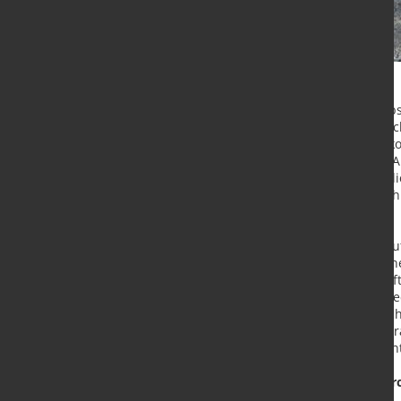
Rosenfeld – SÜLZLE nimmt die Selbs
hat deshalb seinen CO2-Fußabdruc
wurden analysiert, reduziert und k
ein klimaneutrales Unternehmen. A
SÜLZLE seinen Kunden nun auch die 
Meilenstein in der Bewehrungsstah
gefragter denn je.
Für die modernen Erweiterungsbaute
Rosenfeld liefert SÜLZLE Stahlpart
„Nachhaltiges Bauen ist die Zukunft
weil Stahl generell immer wieder r
Sülzle, geschäftsführende Gesellsc
Vorreiter in der Bewehrungsstahlbr
Stahl mit neutraler Ökobilanz zu en
Freiwillige CO2-Kompensation dur