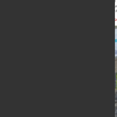
der SÜLZLE Gruppe Heinrich Sülzle u
Fenner, Mitglied der Geschäftsleitu
Geschäftsführer der Blickle Räder+
Quelle und Bilder
:
Sülzle Holding 